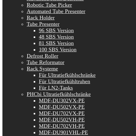
Robotic Tube Picker
Automated Tube Presenter
Rack Holder
Tube Presenter
96 SBS Version
48 SBS Version
81 SBS Version
100 SBS Version
Defrost Roller
Tube Reformator
Rack Systeme
Für Ultratiefkühlschränke
Für Ultratiefkühltruhen
Für LN2-Tanks
PHCbi Ultratiefkühlschränke
MDF-DU302VX-PE
MDF-DU502VX-PE
MDF-DU702VX-PE
MDF-DU502VH-PE
MDF-DU702VH-PE
MDF-DU901VHL-PE