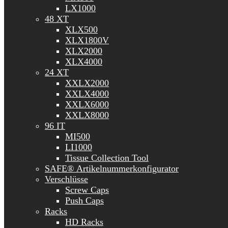
LX1000
48 XT
XLX500
XLX1800V
XLX2000
XLX4000
24 XT
XXLX2000
XXLX4000
XXLX6000
XXLX8000
96 IT
MI500
LI1000
Tissue Collection Tool
SAFE® Artikelnummerkonfigurator
Verschlüsse
Screw Caps
Push Caps
Racks
HD Racks