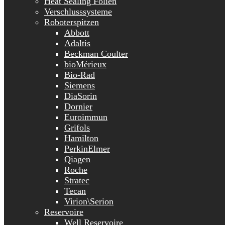
Heat Sealing Folien
Verschlusssysteme
Roboterspitzen
Abbott
Adaltis
Beckman Coulter
bioMérieux
Bio-Rad
Siemens
DiaSorin
Dornier
Euroimmun
Grifols
Hamilton
PerkinElmer
Qiagen
Roche
Stratec
Tecan
Virion\Serion
Reservoire
Well Reservoire