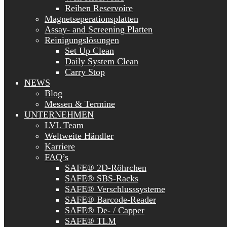
Reihen Reservoire
Magnetseperationsplatten
Assay- and Screening Platten
Reinigungslösungen
Set Up Clean
Daily System Clean
Carry Stop
NEWS
Blog
Messen & Termine
UNTERNEHMEN
LVL Team
Weltweite Händler
Karriere
FAQ’s
SAFE® 2D-Röhrchen
SAFE® SBS-Racks
SAFE® Verschlusssysteme
SAFE® Barcode-Reader
SAFE® De- / Capper
SAFE® TLM