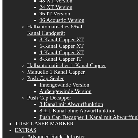
48 XT Version
24 XT Version
96 IT Version
96 Acoustic Version
Halbautomatisches 8/6/4
Kanal Handgerät
8-Kanal Capper XT
6-Kanal Capper XT
4-Kanal Capper XT
8-Kanal Capper IT
Halbautomatischer 1-Kanal Capper
Manuelle 1 Kanal Capper
Push Cap Sealer
Innengewinde Version
Außengewinde Version
Push Cap Decapper
8 Kanal mit Abwurffunktion
8 + 1 Kanal ohne Abwurffunktion
Push Cap Decapper 1 Kanal mit Abwurffun
TUBE LASER MARKER
EXTRAS
Advanced Rack Defroster