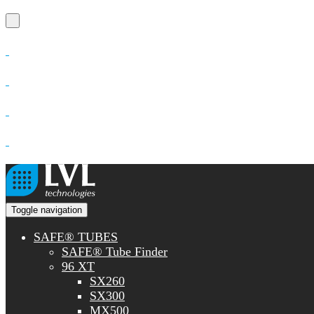
Toggle navigation
SAFE® TUBES
SAFE® Tube Finder
96 XT
SX260
SX300
MX500