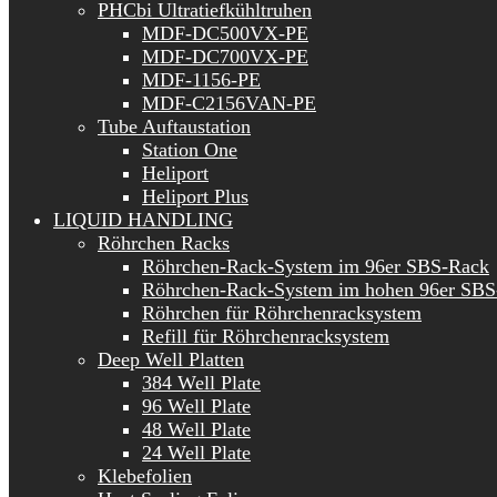
PHCbi Ultratiefkühltruhen
MDF-DC500VX-PE
MDF-DC700VX-PE
MDF-1156-PE
MDF-C2156VAN-PE
Tube Auftaustation
Station One
Heliport
Heliport Plus
LIQUID HANDLING
Röhrchen Racks
Röhrchen-Rack-System im 96er SBS-Rack
Röhrchen-Rack-System im hohen 96er SBS
Röhrchen für Röhrchenracksystem
Refill für Röhrchenracksystem
Deep Well Platten
384 Well Plate
96 Well Plate
48 Well Plate
24 Well Plate
Klebefolien