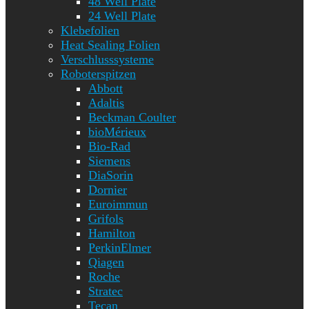
48 Well Plate
24 Well Plate
Klebefolien
Heat Sealing Folien
Verschlusssysteme
Roboterspitzen
Abbott
Adaltis
Beckman Coulter
bioMérieux
Bio-Rad
Siemens
DiaSorin
Dornier
Euroimmun
Grifols
Hamilton
PerkinElmer
Qiagen
Roche
Stratec
Tecan