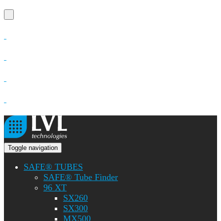
Toggle navigation
SAFE® TUBES
SAFE® Tube Finder
96 XT
SX260
SX300
MX500