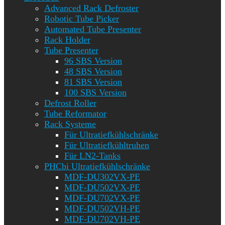
Advanced Rack Defroster
Robotic Tube Picker
Automated Tube Presenter
Rack Holder
Tube Presenter
96 SBS Version
48 SBS Version
81 SBS Version
100 SBS Version
Defrost Roller
Tube Reformator
Rack Systeme
Für Ultratiefkühlschränke
Für Ultratiefkühltruhen
Für LN2-Tanks
PHCbi Ultratiefkühlschränke
MDF-DU302VX-PE
MDF-DU502VX-PE
MDF-DU702VX-PE
MDF-DU502VH-PE
MDF-DU702VH-PE