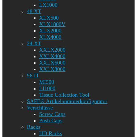
LX1000
48 XT
XLX500
XLX1800V
XLX2000
XLX4000
24 XT
XXLX2000
XXLX4000
XXLX6000
XXLX8000
96 IT
MI500
LI1000
Tissue Collection Tool
SAFE® Artikelnummerkonfigurator
Verschlüsse
Screw Caps
Push Caps
Racks
HD Racks