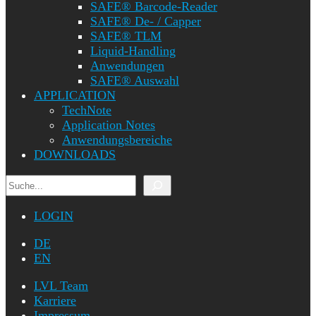
SAFE® Barcode-Reader
SAFE® De- / Capper
SAFE® TLM
Liquid-Handling
Anwendungen
SAFE® Auswahl
APPLICATION
TechNote
Application Notes
Anwendungsbereiche
DOWNLOADS
Suchen
LOGIN
DE
EN
LVL Team
Karriere
Impressum