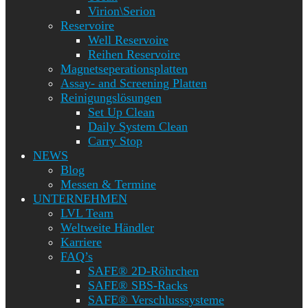
Virion\Serion
Reservoire
Well Reservoire
Reihen Reservoire
Magnetseperationsplatten
Assay- and Screening Platten
Reinigungslösungen
Set Up Clean
Daily System Clean
Carry Stop
NEWS
Blog
Messen & Termine
UNTERNEHMEN
LVL Team
Weltweite Händler
Karriere
FAQ’s
SAFE® 2D-Röhrchen
SAFE® SBS-Racks
SAFE® Verschlusssysteme