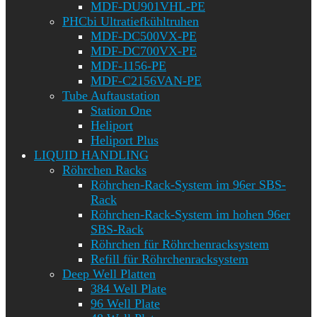
MDF-DU901VHL-PE
PHCbi Ultratiefkühltruhen
MDF-DC500VX-PE
MDF-DC700VX-PE
MDF-1156-PE
MDF-C2156VAN-PE
Tube Auftaustation
Station One
Heliport
Heliport Plus
LIQUID HANDLING
Röhrchen Racks
Röhrchen-Rack-System im 96er SBS-
Rack
Röhrchen-Rack-System im hohen 96er
SBS-Rack
Röhrchen für Röhrchenracksystem
Refill für Röhrchenracksystem
Deep Well Platten
384 Well Plate
96 Well Plate