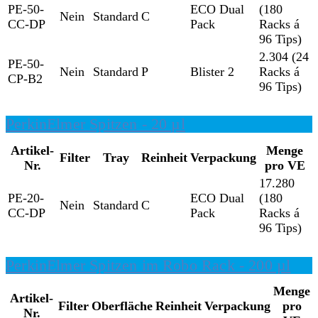
PE-50-
ECO Dual
(180
Nein
Standard
C
CC-DP
Pack
Racks á
96 Tips)
2.304 (24
PE-50-
Nein
Standard
P
Blister 2
Racks á
CP-B2
96 Tips)
PerkinElmer Spitzen - 20 µl
Artikel-
Menge
Filter
Tray
Reinheit
Verpackung
Nr.
pro VE
17.280
PE-20-
ECO Dual
(180
Nein
Standard
C
CC-DP
Pack
Racks á
96 Tips)
PerkinElmer Spitzen im Robo Rack - 200 µl
Menge
Artikel-
Filter
Oberfläche
Reinheit
Verpackung
pro
Nr.