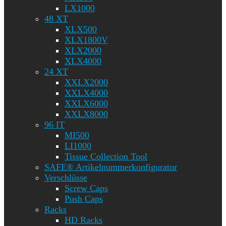
LX1000
48 XT
XLX500
XLX1800V
XLX2000
XLX4000
24 XT
XXLX2000
XXLX4000
XXLX6000
XXLX8000
96 IT
MI500
LI1000
Tissue Collection Tool
SAFE® Artikelnummerkonfigurator
Verschlüsse
Screw Caps
Push Caps
Racks
HD Racks