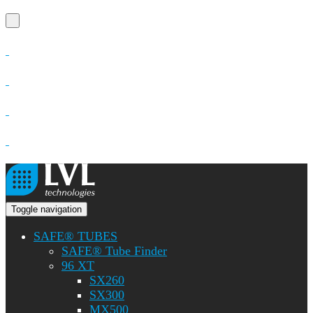
Toggle navigation
SAFE® TUBES
SAFE® Tube Finder
96 XT
SX260
SX300
MX500