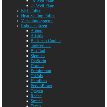
48 Well Plate
24 Well Plate
Klebefolien
Heat Sealing Folien
Verschlusssysteme
Roboterspitzen
Abbott
Adaltis
Beckman Coulter
bioMérieux
Bio-Rad
Siemens
DiaSorin
Dornier
Euroimmun
Grifols
Hamilton
PerkinElmer
Qiagen
Roche
Stratec
Tecan