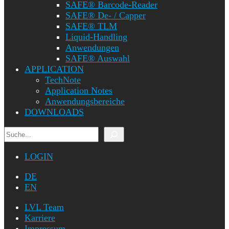
SAFE® Barcode-Reader
SAFE® De- / Capper
SAFE® TLM
Liquid-Handling
Anwendungen
SAFE® Auswahl
APPLICATION
TechNote
Application Notes
Anwendungsbereiche
DOWNLOADS
Suchen
LOGIN
DE
EN
LVL Team
Karriere
Impressum