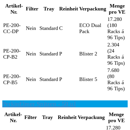
Artikel-
Menge
Filter
Tray
Reinheit
Verpackung
Nr.
pro VE
17.280
PE-200-
ECO Dual
(180
Nein
Standard
C
CC-DP
Pack
Racks á
96 Tips)
2.304
PE-200-
(24
Nein
Standard
P
Blister 2
CP-B2
Racks á
96 Tips)
7.680
PE-200-
(80
Nein
Standard
P
Blister 5
CP-B5
Racks á
96 Tips)
PerkinElmer Spitzen - 50 µl
Artikel-
Menge
Filter
Tray
Reinheit
Verpackung
Nr.
pro VE
17.280