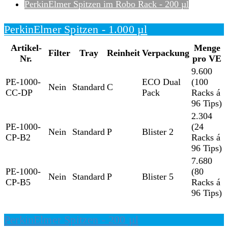
PerkinElmer Spitzen im Robo Rack - 200 µl
PerkinElmer Spitzen - 1.000 µl
Artikel-
Menge
Filter
Tray
Reinheit
Verpackung
Nr.
pro VE
9.600
PE-1000-
ECO Dual
(100
Nein
Standard
C
CC-DP
Pack
Racks á
96 Tips)
2.304
PE-1000-
(24
Nein
Standard
P
Blister 2
CP-B2
Racks á
96 Tips)
7.680
PE-1000-
(80
Nein
Standard
P
Blister 5
CP-B5
Racks á
96 Tips)
PerkinElmer Spitzen - 200 µl