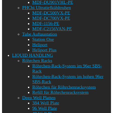
MDF-DU901VHL-PE
PHCbi Ultratiefkühltruhen
MDF-DC500VX-PE
MDF-DC700VX-PE
MDF-1156-PE
MDF-C2156VAN-PE
Tube Auftaustation
Station One
Heliport
Heliport Plus
LIQUID HANDLING
Röhrchen Racks
Röhrchen-Rack-System im 96er SBS-
Rack
Röhrchen-Rack-System im hohen 96er
SBS-Rack
Röhrchen für Röhrchenracksystem
Refill für Röhrchenracksystem
Deep Well Platten
384 Well Plate
96 Well Plate