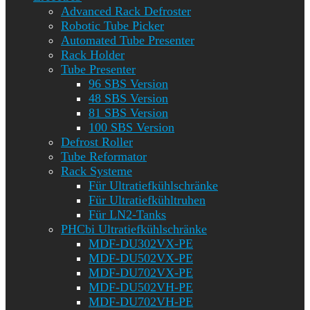
Advanced Rack Defroster
Robotic Tube Picker
Automated Tube Presenter
Rack Holder
Tube Presenter
96 SBS Version
48 SBS Version
81 SBS Version
100 SBS Version
Defrost Roller
Tube Reformator
Rack Systeme
Für Ultratiefkühlschränke
Für Ultratiefkühltruhen
Für LN2-Tanks
PHCbi Ultratiefkühlschränke
MDF-DU302VX-PE
MDF-DU502VX-PE
MDF-DU702VX-PE
MDF-DU502VH-PE
MDF-DU702VH-PE