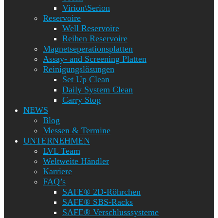
Virion\Serion
Reservoire
Well Reservoire
Reihen Reservoire
Magnetseperationsplatten
Assay- and Screening Platten
Reinigungslösungen
Set Up Clean
Daily System Clean
Carry Stop
NEWS
Blog
Messen & Termine
UNTERNEHMEN
LVL Team
Weltweite Händler
Karriere
FAQ’s
SAFE® 2D-Röhrchen
SAFE® SBS-Racks
SAFE® Verschlusssysteme