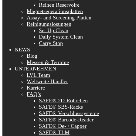
Reihen Reservoire
Magnetseperationsplatten
Assay- and Screening Platten
Reinigungslösungen
Set Up Clean
Daily System Clean
Carry Stop
NEWS
Blog
Messen & Termine
UNTERNEHMEN
LVL Team
Weltweite Händler
Karriere
FAQ’s
SAFE® 2D-Röhrchen
SAFE® SBS-Racks
SAFE® Verschlusssysteme
SAFE® Barcode-Reader
SAFE® De- / Capper
SAFE® TLM