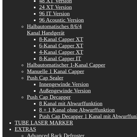
48 XT Version
24 XT Version
96 IT Version
96 Acoustic Version
Halbautomatisches 8/6/4
Kanal Handgerät
8-Kanal Capper XT
6-Kanal Capper XT
4-Kanal Capper XT
8-Kanal Capper IT
Halbautomatischer 1-Kanal Capper
Manuelle 1 Kanal Capper
Push Cap Sealer
Innengewinde Version
Außengewinde Version
Push Cap Decapper
8 Kanal mit Abwurffunktion
8 + 1 Kanal ohne Abwurffunktion
Push Cap Decapper 1 Kanal mit Abwurffun
TUBE LASER MARKER
EXTRAS
Advanced Rack Defroster