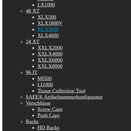
LX1000
48 XT
XLX500
XLX1800V
XLX2000
XLX4000
24 XT
XXLX2000
XXLX4000
XXLX6000
XXLX8000
96 IT
MI500
LI1000
Tissue Collection Tool
SAFE® Artikelnummerkonfigurator
Verschlüsse
Screw Caps
Push Caps
Racks
HD Racks