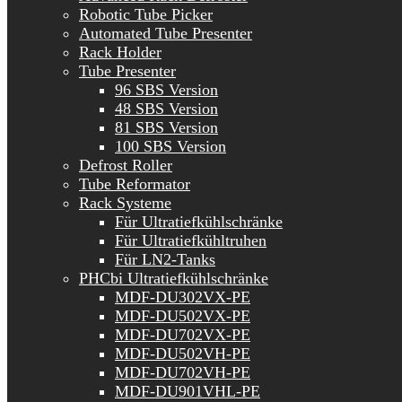
Robotic Tube Picker
Automated Tube Presenter
Rack Holder
Tube Presenter
96 SBS Version
48 SBS Version
81 SBS Version
100 SBS Version
Defrost Roller
Tube Reformator
Rack Systeme
Für Ultratiefkühlschränke
Für Ultratiefkühltruhen
Für LN2-Tanks
PHCbi Ultratiefkühlschränke
MDF-DU302VX-PE
MDF-DU502VX-PE
MDF-DU702VX-PE
MDF-DU502VH-PE
MDF-DU702VH-PE
MDF-DU901VHL-PE