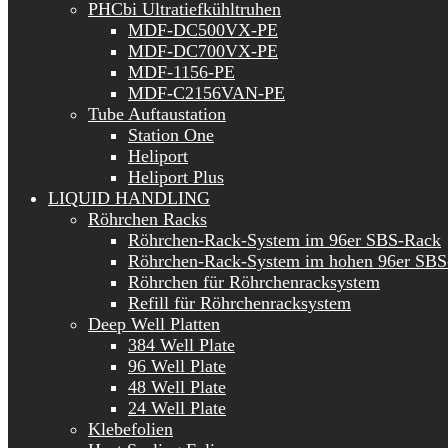
PHCbi Ultratiefkühltruhen
MDF-DC500VX-PE
MDF-DC700VX-PE
MDF-1156-PE
MDF-C2156VAN-PE
Tube Auftaustation
Station One
Heliport
Heliport Plus
LIQUID HANDLING
Röhrchen Racks
Röhrchen-Rack-System im 96er SBS-Rack
Röhrchen-Rack-System im hohen 96er SBS
Röhrchen für Röhrchenracksystem
Refill für Röhrchenracksystem
Deep Well Platten
384 Well Plate
96 Well Plate
48 Well Plate
24 Well Plate
Klebefolien