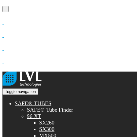
Toggle navigation
SAFE® TUBES
SAFE® Tube Finder
96 XT
SX260
SX300
MX500