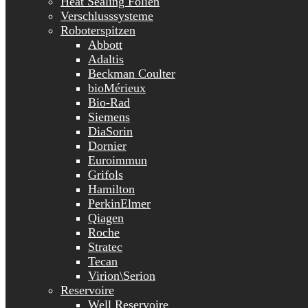
Heat Sealing Folien
Verschlusssysteme
Roboterspitzen
Abbott
Adaltis
Beckman Coulter
bioMérieux
Bio-Rad
Siemens
DiaSorin
Dornier
Euroimmun
Grifols
Hamilton
PerkinElmer
Qiagen
Roche
Stratec
Tecan
Virion\Serion
Reservoire
Well Reservoire