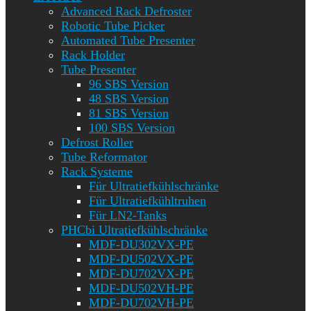
Advanced Rack Defroster
Robotic Tube Picker
Automated Tube Presenter
Rack Holder
Tube Presenter
96 SBS Version
48 SBS Version
81 SBS Version
100 SBS Version
Defrost Roller
Tube Reformator
Rack Systeme
Für Ultratiefkühlschränke
Für Ultratiefkühltruhen
Für LN2-Tanks
PHCbi Ultratiefkühlschränke
MDF-DU302VX-PE
MDF-DU502VX-PE
MDF-DU702VX-PE
MDF-DU502VH-PE
MDF-DU702VH-PE