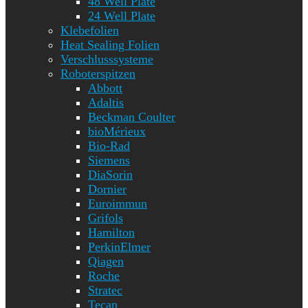
48 Well Plate
24 Well Plate
Klebefolien
Heat Sealing Folien
Verschlusssysteme
Roboterspitzen
Abbott
Adaltis
Beckman Coulter
bioMérieux
Bio-Rad
Siemens
DiaSorin
Dornier
Euroimmun
Grifols
Hamilton
PerkinElmer
Qiagen
Roche
Stratec
Tecan