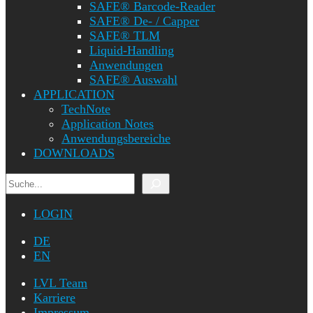
SAFE® Barcode-Reader
SAFE® De- / Capper
SAFE® TLM
Liquid-Handling
Anwendungen
SAFE® Auswahl
APPLICATION
TechNote
Application Notes
Anwendungsbereiche
DOWNLOADS
Suchen
LOGIN
DE
EN
LVL Team
Karriere
Impressum