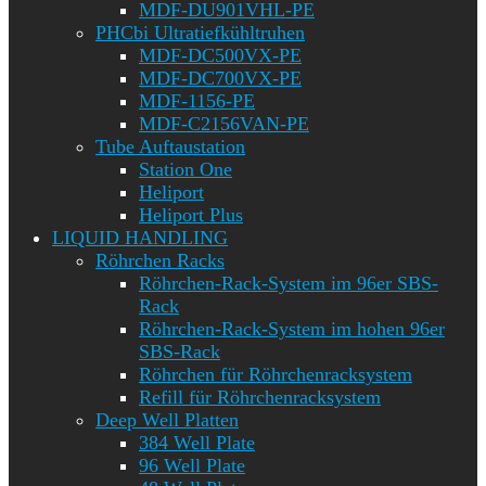
MDF-DU901VHL-PE
PHCbi Ultratiefkühltruhen
MDF-DC500VX-PE
MDF-DC700VX-PE
MDF-1156-PE
MDF-C2156VAN-PE
Tube Auftaustation
Station One
Heliport
Heliport Plus
LIQUID HANDLING
Röhrchen Racks
Röhrchen-Rack-System im 96er SBS-
Rack
Röhrchen-Rack-System im hohen 96er
SBS-Rack
Röhrchen für Röhrchenracksystem
Refill für Röhrchenracksystem
Deep Well Platten
384 Well Plate
96 Well Plate