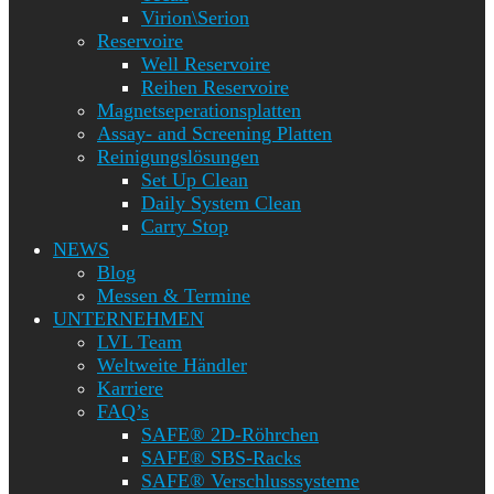
Virion\Serion
Reservoire
Well Reservoire
Reihen Reservoire
Magnetseperationsplatten
Assay- and Screening Platten
Reinigungslösungen
Set Up Clean
Daily System Clean
Carry Stop
NEWS
Blog
Messen & Termine
UNTERNEHMEN
LVL Team
Weltweite Händler
Karriere
FAQ’s
SAFE® 2D-Röhrchen
SAFE® SBS-Racks
SAFE® Verschlusssysteme