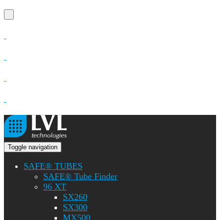
Toggle navigation
SAFE® TUBES
SAFE® Tube Finder
96 XT
SX260
SX300
MX500