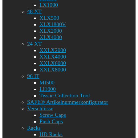
LX1000
48 XT
XLX500
XLX1800V
XLX2000
XLX4000
24 XT
XXLX2000
XXLX4000
XXLX6000
XXLX8000
96 IT
MI500
LI1000
Tissue Collection Tool
SAFE® Artikelnummerkonfigurator
Verschlüsse
Screw Caps
Push Caps
Racks
HD Racks