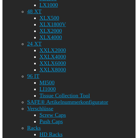
LX1000
48 XT
XLX500
XLX1800V
XLX2000
XLX4000
24 XT
XXLX2000
XXLX4000
XXLX6000
XXLX8000
96 IT
MI500
LI1000
Tissue Collection Tool
SAFE® Artikelnummerkonfigurator
Verschlüsse
Screw Caps
Push Caps
Racks
HD Racks