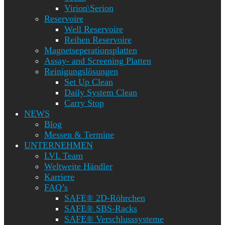
Virion\Serion
Reservoire
Well Reservoire
Reihen Reservoire
Magnetseperationsplatten
Assay- and Screening Platten
Reinigungslösungen
Set Up Clean
Daily System Clean
Carry Stop
NEWS
Blog
Messen & Termine
UNTERNEHMEN
LVL Team
Weltweite Händler
Karriere
FAQ’s
SAFE® 2D-Röhrchen
SAFE® SBS-Racks
SAFE® Verschlusssysteme