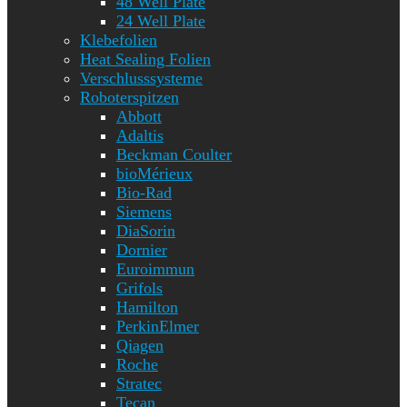
48 Well Plate
24 Well Plate
Klebefolien
Heat Sealing Folien
Verschlusssysteme
Roboterspitzen
Abbott
Adaltis
Beckman Coulter
bioMérieux
Bio-Rad
Siemens
DiaSorin
Dornier
Euroimmun
Grifols
Hamilton
PerkinElmer
Qiagen
Roche
Stratec
Tecan