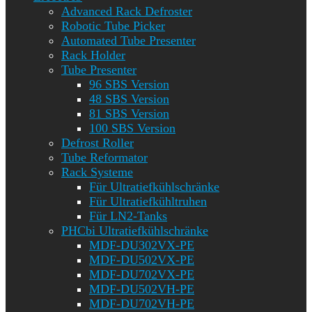
Advanced Rack Defroster
Robotic Tube Picker
Automated Tube Presenter
Rack Holder
Tube Presenter
96 SBS Version
48 SBS Version
81 SBS Version
100 SBS Version
Defrost Roller
Tube Reformator
Rack Systeme
Für Ultratiefkühlschränke
Für Ultratiefkühltruhen
Für LN2-Tanks
PHCbi Ultratiefkühlschränke
MDF-DU302VX-PE
MDF-DU502VX-PE
MDF-DU702VX-PE
MDF-DU502VH-PE
MDF-DU702VH-PE