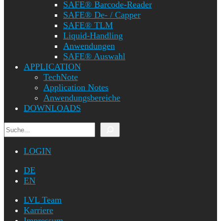
SAFE® Barcode-Reader
SAFE® De- / Capper
SAFE® TLM
Liquid-Handling
Anwendungen
SAFE® Auswahl
APPLICATION
TechNote
Application Notes
Anwendungsbereiche
DOWNLOADS
Suchen
LOGIN
DE
EN
LVL Team
Karriere
Impressum