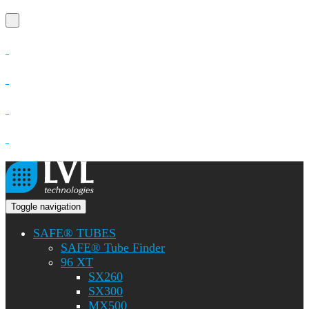
Toggle navigation
SAFE® TUBES
SAFE® Tube Finder
96 XT
SX260
SX300
MX500