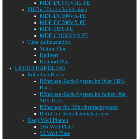
MDF-DU901VHL-PE
PHCbi Ultratiefkühltruhen
MDF-DC500VX-PE
MDF-DC700VX-PE
MDF-1156-PE
MDF-C2156VAN-PE
Tube Auftaustation
Station One
Heliport
Heliport Plus
LIQUID HANDLING
Röhrchen Racks
Röhrchen-Rack-System im 96er SBS-
Rack
Röhrchen-Rack-System im hohen 96er
SBS-Rack
Röhrchen für Röhrchenracksystem
Refill für Röhrchenracksystem
Deep Well Platten
384 Well Plate
96 Well Plate