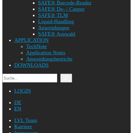
SAFE® Barcode-Reader
SAFE® De- / Capper
SAFE® TLM
Liquid-Handling
Anwendungen
SAFE® Auswahl
APPLICATION
TechNote
Application Notes
Anwendungsbereiche
DOWNLOADS
Suchen
LOGIN
DE
EN
LVL Team
Karriere
Impressum