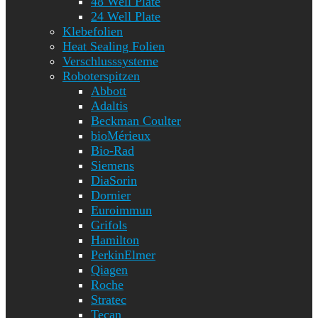
48 Well Plate
24 Well Plate
Klebefolien
Heat Sealing Folien
Verschlusssysteme
Roboterspitzen
Abbott
Adaltis
Beckman Coulter
bioMérieux
Bio-Rad
Siemens
DiaSorin
Dornier
Euroimmun
Grifols
Hamilton
PerkinElmer
Qiagen
Roche
Stratec
Tecan