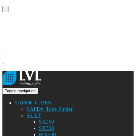
Toggle navigation
SAFE® TUBES
SAFE® Tube Finder
96 XT
SX260
SX300
MX500