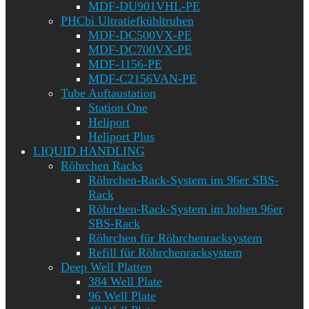
MDF-DU901VHL-PE
PHCbi Ultratiefkühltruhen
MDF-DC500VX-PE
MDF-DC700VX-PE
MDF-1156-PE
MDF-C2156VAN-PE
Tube Auftaustation
Station One
Heliport
Heliport Plus
LIQUID HANDLING
Röhrchen Racks
Röhrchen-Rack-System im 96er SBS-
Rack
Röhrchen-Rack-System im hohen 96er
SBS-Rack
Röhrchen für Röhrchenracksystem
Refill für Röhrchenracksystem
Deep Well Platten
384 Well Plate
96 Well Plate