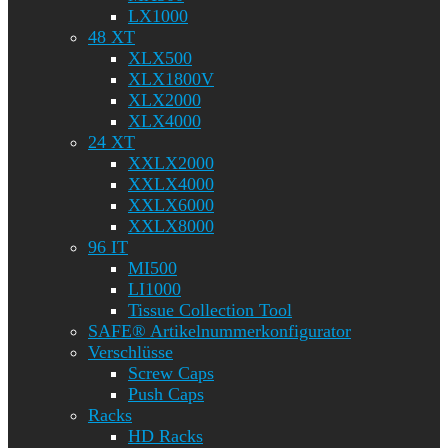
LX1000
48 XT
XLX500
XLX1800V
XLX2000
XLX4000
24 XT
XXLX2000
XXLX4000
XXLX6000
XXLX8000
96 IT
MI500
LI1000
Tissue Collection Tool
SAFE® Artikelnummerkonfigurator
Verschlüsse
Screw Caps
Push Caps
Racks
HD Racks