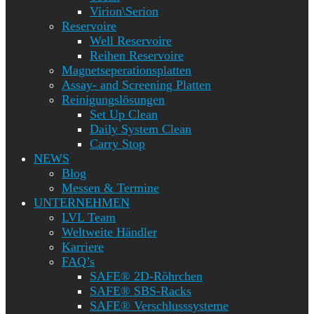
Virion\Serion
Reservoire
Well Reservoire
Reihen Reservoire
Magnetseperationsplatten
Assay- and Screening Platten
Reinigungslösungen
Set Up Clean
Daily System Clean
Carry Stop
NEWS
Blog
Messen & Termine
UNTERNEHMEN
LVL Team
Weltweite Händler
Karriere
FAQ’s
SAFE® 2D-Röhrchen
SAFE® SBS-Racks
SAFE® Verschlusssysteme