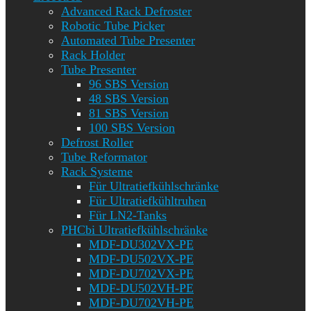
Advanced Rack Defroster
Robotic Tube Picker
Automated Tube Presenter
Rack Holder
Tube Presenter
96 SBS Version
48 SBS Version
81 SBS Version
100 SBS Version
Defrost Roller
Tube Reformator
Rack Systeme
Für Ultratiefkühlschränke
Für Ultratiefkühltruhen
Für LN2-Tanks
PHCbi Ultratiefkühlschränke
MDF-DU302VX-PE
MDF-DU502VX-PE
MDF-DU702VX-PE
MDF-DU502VH-PE
MDF-DU702VH-PE