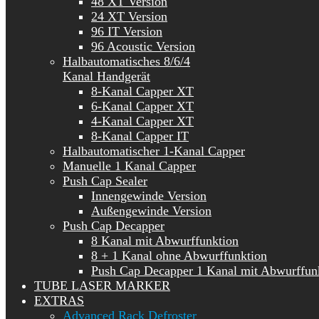
48 XT Version
24 XT Version
96 IT Version
96 Acoustic Version
Halbautomatisches 8/6/4
Kanal Handgerät
8-Kanal Capper XT
6-Kanal Capper XT
4-Kanal Capper XT
8-Kanal Capper IT
Halbautomatischer 1-Kanal Capper
Manuelle 1 Kanal Capper
Push Cap Sealer
Innengewinde Version
Außengewinde Version
Push Cap Decapper
8 Kanal mit Abwurffunktion
8 + 1 Kanal ohne Abwurffunktion
Push Cap Decapper 1 Kanal mit Abwurffun
TUBE LASER MARKER
EXTRAS
Advanced Rack Defroster