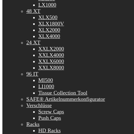
LX1000
48 XT
XLX500
XLX1800V
XLX2000
XLX4000
24 XT
XXLX2000
XXLX4000
XXLX6000
XXLX8000
96 IT
MI500
LI1000
Tissue Collection Tool
SAFE® Artikelnummerkonfigurator
Verschlüsse
Screw Caps
Push Caps
Racks
HD Racks