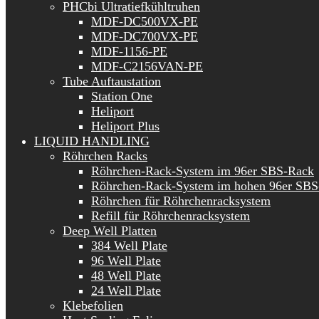
PHCbi Ultratiefkühltruhen
MDF-DC500VX-PE
MDF-DC700VX-PE
MDF-1156-PE
MDF-C2156VAN-PE
Tube Auftaustation
Station One
Heliport
Heliport Plus
LIQUID HANDLING
Röhrchen Racks
Röhrchen-Rack-System im 96er SBS-Rack
Röhrchen-Rack-System im hohen 96er SBS
Röhrchen für Röhrchenracksystem
Refill für Röhrchenracksystem
Deep Well Platten
384 Well Plate
96 Well Plate
48 Well Plate
24 Well Plate
Klebefolien