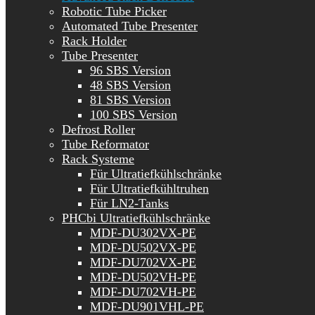
Robotic Tube Picker
Automated Tube Presenter
Rack Holder
Tube Presenter
96 SBS Version
48 SBS Version
81 SBS Version
100 SBS Version
Defrost Roller
Tube Reformator
Rack Systeme
Für Ultratiefkühlschränke
Für Ultratiefkühltruhen
Für LN2-Tanks
PHCbi Ultratiefkühlschränke
MDF-DU302VX-PE
MDF-DU502VX-PE
MDF-DU702VX-PE
MDF-DU502VH-PE
MDF-DU702VH-PE
MDF-DU901VHL-PE