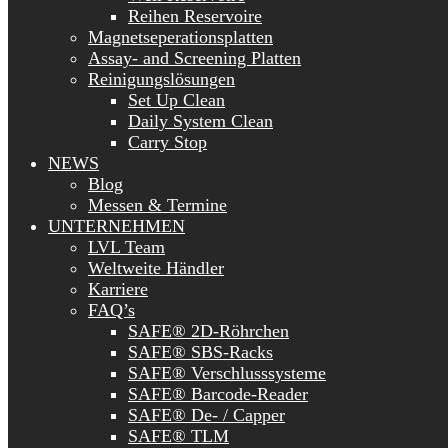
Reihen Reservoire
Magnetseperationsplatten
Assay- and Screening Platten
Reinigungslösungen
Set Up Clean
Daily System Clean
Carry Stop
NEWS
Blog
Messen & Termine
UNTERNEHMEN
LVL Team
Weltweite Händler
Karriere
FAQ’s
SAFE® 2D-Röhrchen
SAFE® SBS-Racks
SAFE® Verschlusssysteme
SAFE® Barcode-Reader
SAFE® De- / Capper
SAFE® TLM