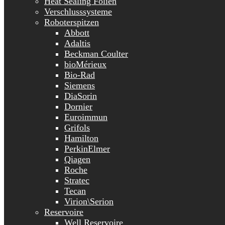
Heat Sealing Folien
Verschlusssysteme
Roboterspitzen
Abbott
Adaltis
Beckman Coulter
bioMérieux
Bio-Rad
Siemens
DiaSorin
Dornier
Euroimmun
Grifols
Hamilton
PerkinElmer
Qiagen
Roche
Stratec
Tecan
Virion\Serion
Reservoire
Well Reservoire