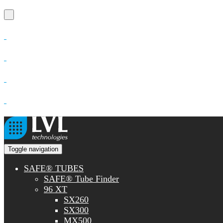
Toggle navigation
SAFE® TUBES
SAFE® Tube Finder
96 XT
SX260
SX300
MX500