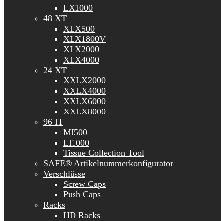
LX1000
48 XT
XLX500
XLX1800V
XLX2000
XLX4000
24 XT
XXLX2000
XXLX4000
XXLX6000
XXLX8000
96 IT
MI500
LI1000
Tissue Collection Tool
SAFE® Artikelnummerkonfigurator
Verschlüsse
Screw Caps
Push Caps
Racks
HD Racks