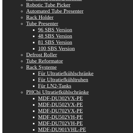
Robotic Tube Picker
Automated Tube Presenter
Rack Holder
Tube Presenter
96 SBS Version
48 SBS Version
81 SBS Version
100 SBS Version
Defrost Roller
Tube Reformator
Rack Systeme
Für Ultratiefkühlschränke
Für Ultratiefkühltruhen
Für LN2-Tanks
PHCbi Ultratiefkühlschränke
MDF-DU302VX-PE
MDF-DU502VX-PE
MDF-DU702VX-PE
MDF-DU502VH-PE
MDF-DU702VH-PE
MDF-DU901VHL-PE