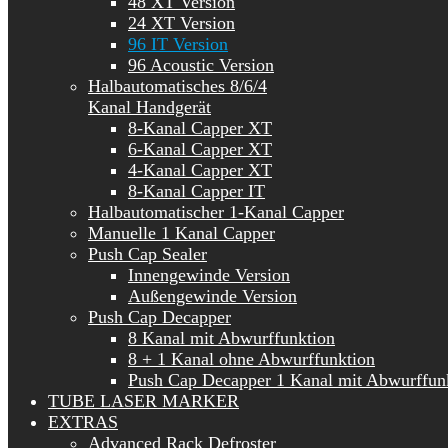
48 XT Version
24 XT Version
96 IT Version
96 Acoustic Version
Halbautomatisches 8/6/4
Kanal Handgerät
8-Kanal Capper XT
6-Kanal Capper XT
4-Kanal Capper XT
8-Kanal Capper IT
Halbautomatischer 1-Kanal Capper
Manuelle 1 Kanal Capper
Push Cap Sealer
Innengewinde Version
Außengewinde Version
Push Cap Decapper
8 Kanal mit Abwurffunktion
8 + 1 Kanal ohne Abwurffunktion
Push Cap Decapper 1 Kanal mit Abwurffun
TUBE LASER MARKER
EXTRAS
Advanced Rack Defroster