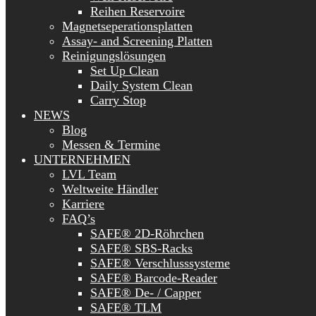
Reihen Reservoire
Magnetseperationsplatten
Assay- and Screening Platten
Reinigungslösungen
Set Up Clean
Daily System Clean
Carry Stop
NEWS
Blog
Messen & Termine
UNTERNEHMEN
LVL Team
Weltweite Händler
Karriere
FAQ’s
SAFE® 2D-Röhrchen
SAFE® SBS-Racks
SAFE® Verschlusssysteme
SAFE® Barcode-Reader
SAFE® De- / Capper
SAFE® TLM