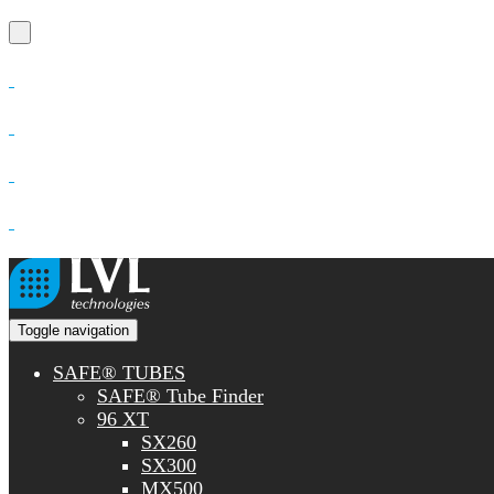
Toggle navigation
SAFE® TUBES
SAFE® Tube Finder
96 XT
SX260
SX300
MX500