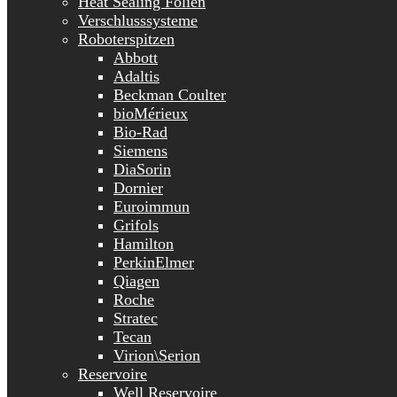
Heat Sealing Folien
Verschlusssysteme
Roboterspitzen
Abbott
Adaltis
Beckman Coulter
bioMérieux
Bio-Rad
Siemens
DiaSorin
Dornier
Euroimmun
Grifols
Hamilton
PerkinElmer
Qiagen
Roche
Stratec
Tecan
Virion\Serion
Reservoire
Well Reservoire