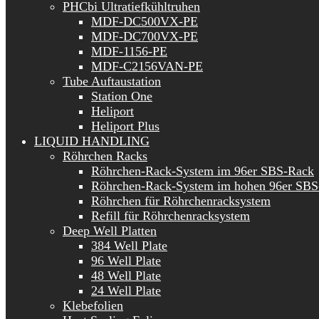
PHCbi Ultratiefkühltruhen
MDF-DC500VX-PE
MDF-DC700VX-PE
MDF-1156-PE
MDF-C2156VAN-PE
Tube Auftaustation
Station One
Heliport
Heliport Plus
LIQUID HANDLING
Röhrchen Racks
Röhrchen-Rack-System im 96er SBS-Rack
Röhrchen-Rack-System im hohen 96er SBS
Röhrchen für Röhrchenracksystem
Refill für Röhrchenracksystem
Deep Well Platten
384 Well Plate
96 Well Plate
48 Well Plate
24 Well Plate
Klebefolien