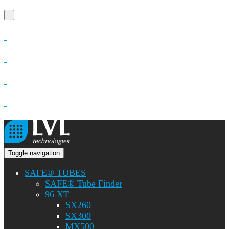
Toggle navigation
SAFE® TUBES
SAFE® Tube Finder
96 XT
SX260
SX300
MX500