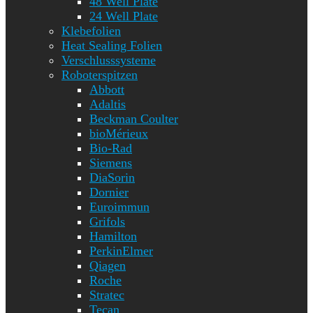
48 Well Plate
24 Well Plate
Klebefolien
Heat Sealing Folien
Verschlusssysteme
Roboterspitzen
Abbott
Adaltis
Beckman Coulter
bioMérieux
Bio-Rad
Siemens
DiaSorin
Dornier
Euroimmun
Grifols
Hamilton
PerkinElmer
Qiagen
Roche
Stratec
Tecan