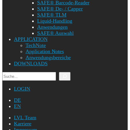
SAFE® Barcode-Reader
SAFE® De- / Capper
SAFE® TLM
Liquid-Handling
Anwendungen
SAFE® Auswahl
APPLICATION
TechNote
Application Notes
Anwendungsbereiche
DOWNLOADS
Suchen
LOGIN
DE
EN
LVL Team
Karriere
Impressum