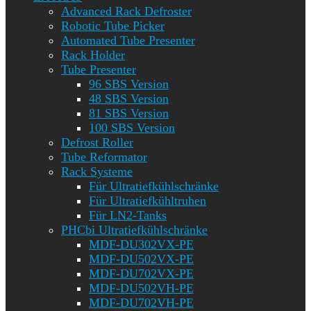
Advanced Rack Defroster
Robotic Tube Picker
Automated Tube Presenter
Rack Holder
Tube Presenter
96 SBS Version
48 SBS Version
81 SBS Version
100 SBS Version
Defrost Roller
Tube Reformator
Rack Systeme
Für Ultratiefkühlschränke
Für Ultratiefkühltruhen
Für LN2-Tanks
PHCbi Ultratiefkühlschränke
MDF-DU302VX-PE
MDF-DU502VX-PE
MDF-DU702VX-PE
MDF-DU502VH-PE
MDF-DU702VH-PE