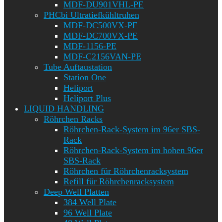
MDF-DU901VHL-PE
PHCbi Ultratiefkühltruhen
MDF-DC500VX-PE
MDF-DC700VX-PE
MDF-1156-PE
MDF-C2156VAN-PE
Tube Auftaustation
Station One
Heliport
Heliport Plus
LIQUID HANDLING
Röhrchen Racks
Röhrchen-Rack-System im 96er SBS-
Rack
Röhrchen-Rack-System im hohen 96er
SBS-Rack
Röhrchen für Röhrchenracksystem
Refill für Röhrchenracksystem
Deep Well Platten
384 Well Plate
96 Well Plate