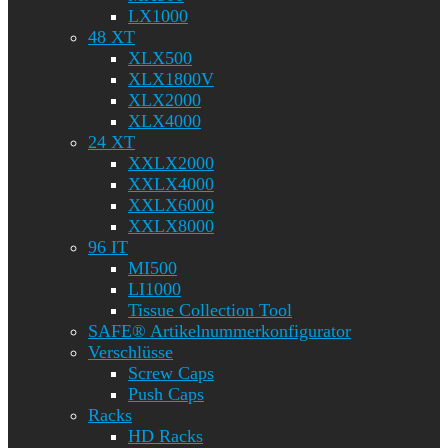
LX1000
48 XT
XLX500
XLX1800V
XLX2000
XLX4000
24 XT
XXLX2000
XXLX4000
XXLX6000
XXLX8000
96 IT
MI500
LI1000
Tissue Collection Tool
SAFE® Artikelnummerkonfigurator
Verschlüsse
Screw Caps
Push Caps
Racks
HD Racks