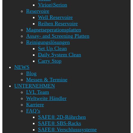
Virion\Serion
Reservoire
Well Reservoire
Reihen Reservoire
Magnetseperationsplatten
Assay- and Screening Platten
Reinigungslösungen
Set Up Clean
Daily System Clean
Carry Stop
NEWS
Blog
Messen & Termine
UNTERNEHMEN
LVL Team
Weltweite Händler
Karriere
FAQ’s
SAFE® 2D-Röhrchen
SAFE® SBS-Racks
SAFE® Verschlusssysteme