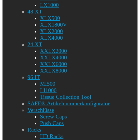
LX1000
48 XT
XLX500
XLX1800V
XLX2000
XLX4000
24 XT
XXLX2000
XXLX4000
XXLX6000
XXLX8000
96 IT
MI500
LI1000
Tissue Collection Tool
SAFE® Artikelnummerkonfigurator
Verschlüsse
Screw Caps
Push Caps
Racks
HD Racks