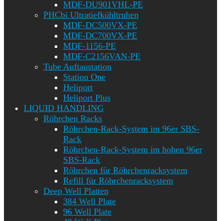
MDF-DU901VHL-PE
PHCbi Ultratiefkühltruhen
MDF-DC500VX-PE
MDF-DC700VX-PE
MDF-1156-PE
MDF-C2156VAN-PE
Tube Auftaustation
Station One
Heliport
Heliport Plus
LIQUID HANDLING
Röhrchen Racks
Röhrchen-Rack-System im 96er SBS-
Rack
Röhrchen-Rack-System im hohen 96er
SBS-Rack
Röhrchen für Röhrchenracksystem
Refill für Röhrchenracksystem
Deep Well Platten
384 Well Plate
96 Well Plate