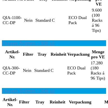
VE
9.600
(100
QIA-1100-
ECO Dual
Nein
Standard
C
Racks
CC-DP
Pack
á 96
Tips)
Qiagen Spitzen - 300 µl
Artikel-
Menge
Filter
Tray
Reinheit
Verpackung
Nr.
pro VE
17.280
QIA-300-
ECO Dual
(180
Nein
Standard
C
CC-DP
Pack
Racks á
96 Tips)
Qiagen Spitzen - 200 µl
Artikel-
Filter
Tray
Reinheit
Verpackung
M
Nr.