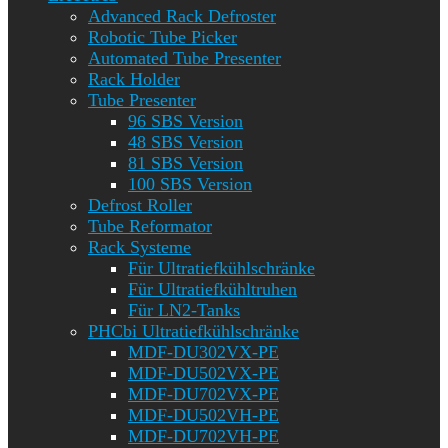
Advanced Rack Defroster
Robotic Tube Picker
Automated Tube Presenter
Rack Holder
Tube Presenter
96 SBS Version
48 SBS Version
81 SBS Version
100 SBS Version
Defrost Roller
Tube Reformator
Rack Systeme
Für Ultratiefkühlschränke
Für Ultratiefkühltruhen
Für LN2-Tanks
PHCbi Ultratiefkühlschränke
MDF-DU302VX-PE
MDF-DU502VX-PE
MDF-DU702VX-PE
MDF-DU502VH-PE
MDF-DU702VH-PE