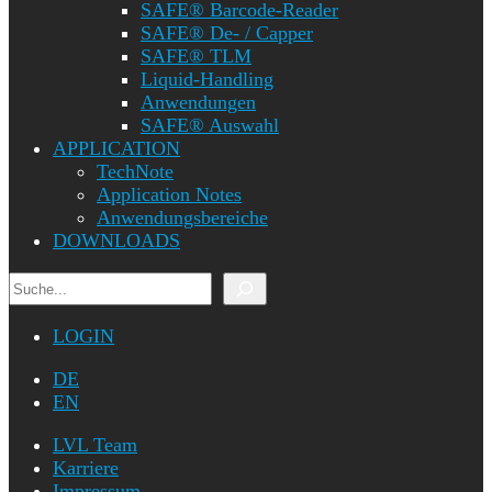
SAFE® Barcode-Reader
SAFE® De- / Capper
SAFE® TLM
Liquid-Handling
Anwendungen
SAFE® Auswahl
APPLICATION
TechNote
Application Notes
Anwendungsbereiche
DOWNLOADS
Suchen
LOGIN
DE
EN
LVL Team
Karriere
Impressum