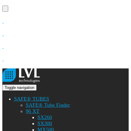
Toggle navigation
SAFE® TUBES
SAFE® Tube Finder
96 XT
SX260
SX300
MX500