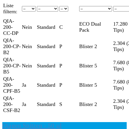
Liste
filtern:
QIA-
ECO Dual
17.280
200-
Nein
Standard
C
Pack
Tips)
CC-DP
QIA-
2.304 (
200-CP-
Nein
Standard
P
Blister 2
Tips)
B2
QIA-
7.680 (
200-CP-
Nein
Standard
P
Blister 5
Tips)
B5
QIA-
7.680 (
200-
Ja
Standard
P
Blister 5
Tips)
CPF-B5
QIA-
2.304 (
200-
Ja
Standard
S
Blister 2
Tips)
CSF-B2
Qiagen Spitzen - 50 µl