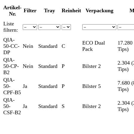
Artikel-
Filter
Tray
Reinheit
Verpackung
M
Nr.
Liste
filtern:
QIA-
ECO Dual
17.280
50-CC-
Nein
Standard
C
Pack
Tips)
DP
QIA-
2.304 (
50-CP-
Nein
Standard
P
Bilster 2
Tips)
B2
QIA-
7.680 (
50-
Ja
Standard
P
Bilster 5
Tips)
CPF-B5
QIA-
2.304 (
50-
Ja
Standard
S
Bilster 2
Tips)
CSF-B2