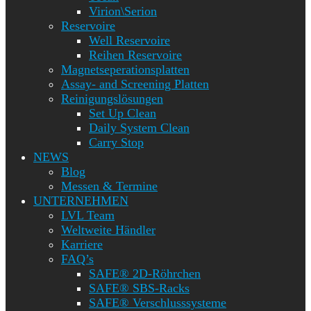
Virion\Serion
Reservoire
Well Reservoire
Reihen Reservoire
Magnetseperationsplatten
Assay- and Screening Platten
Reinigungslösungen
Set Up Clean
Daily System Clean
Carry Stop
NEWS
Blog
Messen & Termine
UNTERNEHMEN
LVL Team
Weltweite Händler
Karriere
FAQ’s
SAFE® 2D-Röhrchen
SAFE® SBS-Racks
SAFE® Verschlusssysteme