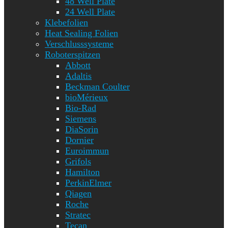
48 Well Plate
24 Well Plate
Klebefolien
Heat Sealing Folien
Verschlusssysteme
Roboterspitzen
Abbott
Adaltis
Beckman Coulter
bioMérieux
Bio-Rad
Siemens
DiaSorin
Dornier
Euroimmun
Grifols
Hamilton
PerkinElmer
Qiagen
Roche
Stratec
Tecan