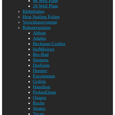
48 Well Plate
24 Well Plate
Klebefolien
Heat Sealing Folien
Verschlusssysteme
Roboterspitzen
Abbott
Adaltis
Beckman Coulter
bioMérieux
Bio-Rad
Siemens
DiaSorin
Dornier
Euroimmun
Grifols
Hamilton
PerkinElmer
Qiagen
Roche
Stratec
Tecan