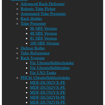
Advanced Rack Defroster
Robotic Tube Picker
Automated Tube Presenter
Rack Holder
Tube Presenter
96 SBS Version
48 SBS Version
81 SBS Version
100 SBS Version
Defrost Roller
Tube Reformator
Rack Systeme
Für Ultratiefkühlschränke
Für Ultratiefkühltruhen
Für LN2-Tanks
PHCbi Ultratiefkühlschränke
MDF-DU302VX-PE
MDF-DU502VX-PE
MDF-DU702VX-PE
MDF-DU502VH-PE
MDF-DU702VH-PE