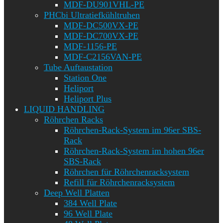
MDF-DU901VHL-PE
PHCbi Ultratiefkühltruhen
MDF-DC500VX-PE
MDF-DC700VX-PE
MDF-1156-PE
MDF-C2156VAN-PE
Tube Auftaustation
Station One
Heliport
Heliport Plus
LIQUID HANDLING
Röhrchen Racks
Röhrchen-Rack-System im 96er SBS-
Rack
Röhrchen-Rack-System im hohen 96er
SBS-Rack
Röhrchen für Röhrchenracksystem
Refill für Röhrchenracksystem
Deep Well Platten
384 Well Plate
96 Well Plate