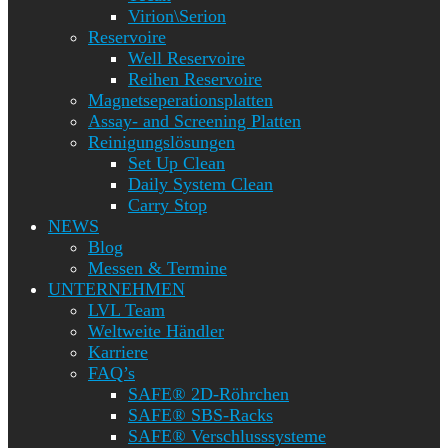
Virion\Serion
Reservoire
Well Reservoire
Reihen Reservoire
Magnetseperationsplatten
Assay- and Screening Platten
Reinigungslösungen
Set Up Clean
Daily System Clean
Carry Stop
NEWS
Blog
Messen & Termine
UNTERNEHMEN
LVL Team
Weltweite Händler
Karriere
FAQ’s
SAFE® 2D-Röhrchen
SAFE® SBS-Racks
SAFE® Verschlusssysteme