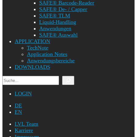
SAFE® Barcode-Reader
SAFE® De- / Capper
SAFE® TLM
Liquid-Handling
Anwendungen
SAFE® Auswahl
APPLICATION
TechNote
Application Notes
Anwendungsbereiche
DOWNLOADS
Suchen
LOGIN
DE
EN
LVL Team
Karriere
Impressum