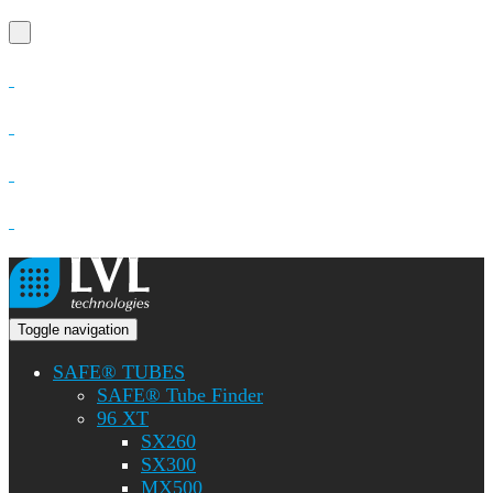
Toggle navigation
SAFE® TUBES
SAFE® Tube Finder
96 XT
SX260
SX300
MX500