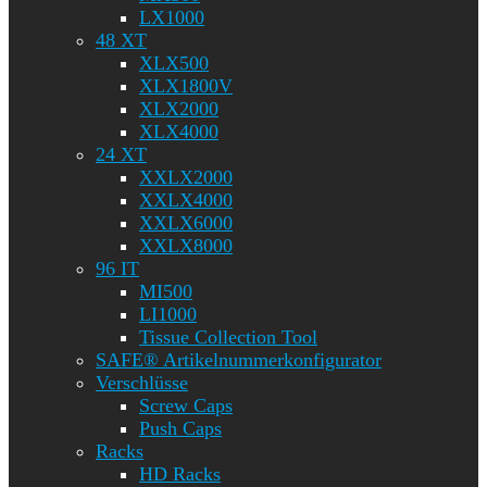
LX1000
48 XT
XLX500
XLX1800V
XLX2000
XLX4000
24 XT
XXLX2000
XXLX4000
XXLX6000
XXLX8000
96 IT
MI500
LI1000
Tissue Collection Tool
SAFE® Artikelnummerkonfigurator
Verschlüsse
Screw Caps
Push Caps
Racks
HD Racks