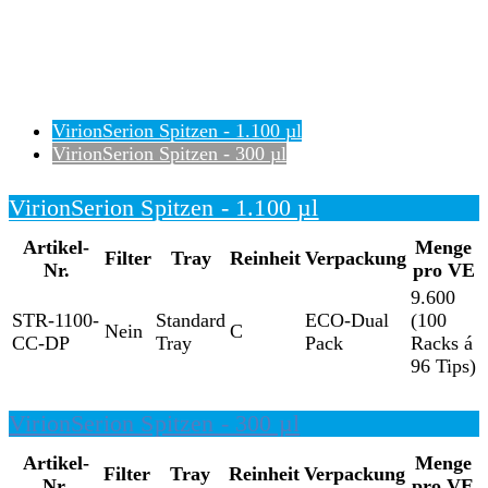
VirionSerion Spitzen - 1.100 µl
VirionSerion Spitzen - 300 µl
VirionSerion Spitzen - 1.100 µl
Artikel-
Menge
Filter
Tray
Reinheit
Verpackung
Nr.
pro VE
9.600
STR-1100-
Standard
ECO-Dual
(100
Nein
C
CC-DP
Tray
Pack
Racks á
96 Tips)
VirionSerion Spitzen - 300 µl
Artikel-
Menge
Filter
Tray
Reinheit
Verpackung
Nr.
pro VE