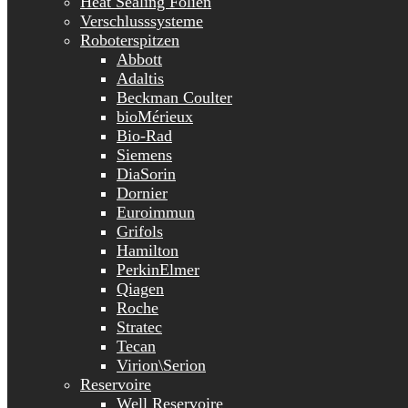
Heat Sealing Folien
Verschlusssysteme
Roboterspitzen
Abbott
Adaltis
Beckman Coulter
bioMérieux
Bio-Rad
Siemens
DiaSorin
Dornier
Euroimmun
Grifols
Hamilton
PerkinElmer
Qiagen
Roche
Stratec
Tecan
Virion\Serion
Reservoire
Well Reservoire