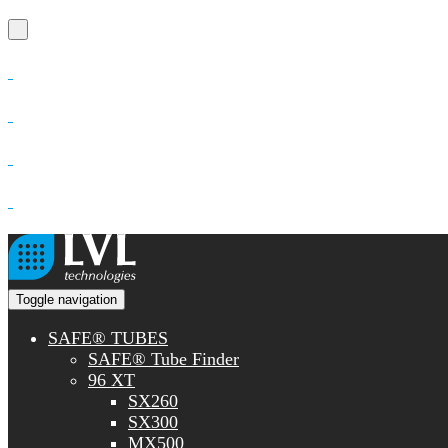
Toggle navigation
SAFE® TUBES
SAFE® Tube Finder
96 XT
SX260
SX300
MX500