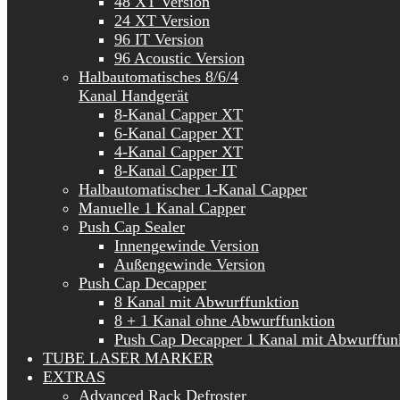
48 XT Version
24 XT Version
96 IT Version
96 Acoustic Version
Halbautomatisches 8/6/4
Kanal Handgerät
8-Kanal Capper XT
6-Kanal Capper XT
4-Kanal Capper XT
8-Kanal Capper IT
Halbautomatischer 1-Kanal Capper
Manuelle 1 Kanal Capper
Push Cap Sealer
Innengewinde Version
Außengewinde Version
Push Cap Decapper
8 Kanal mit Abwurffunktion
8 + 1 Kanal ohne Abwurffunktion
Push Cap Decapper 1 Kanal mit Abwurffun
TUBE LASER MARKER
EXTRAS
Advanced Rack Defroster