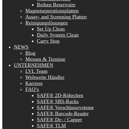
Reihen Reservoire
Magnetseperationsplatten
Assay- and Screening Platten
Reinigungslösungen
Set Up Clean
Daily System Clean
Carry Stop
NEWS
Blog
Messen & Termine
UNTERNEHMEN
LVL Team
Weltweite Händler
Karriere
FAQ’s
SAFE® 2D-Röhrchen
SAFE® SBS-Racks
SAFE® Verschlusssysteme
SAFE® Barcode-Reader
SAFE® De- / Capper
SAFE® TLM