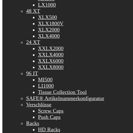
LX1000
48 XT
XLX500
XLX1800V
XLX2000
XLX4000
24 XT
XXLX2000
XXLX4000
XXLX6000
XXLX8000
96 IT
MI500
LI1000
Tissue Collection Tool
SAFE® Artikelnummerkonfigurator
Verschlüsse
Screw Caps
Push Caps
Racks
HD Racks