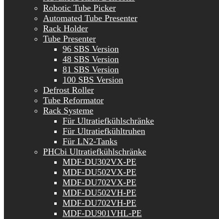
Robotic Tube Picker
Automated Tube Presenter
Rack Holder
Tube Presenter
96 SBS Version
48 SBS Version
81 SBS Version
100 SBS Version
Defrost Roller
Tube Reformator
Rack Systeme
Für Ultratiefkühlschränke
Für Ultratiefkühltruhen
Für LN2-Tanks
PHCbi Ultratiefkühlschränke
MDF-DU302VX-PE
MDF-DU502VX-PE
MDF-DU702VX-PE
MDF-DU502VH-PE
MDF-DU702VH-PE
MDF-DU901VHL-PE