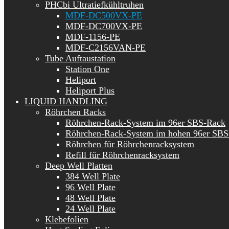
PHCbi Ultratiefkühltruhen
MDF-DC500VX-PE
MDF-DC700VX-PE
MDF-1156-PE
MDF-C2156VAN-PE
Tube Auftaustation
Station One
Heliport
Heliport Plus
LIQUID HANDLING
Röhrchen Racks
Röhrchen-Rack-System im 96er SBS-Rack
Röhrchen-Rack-System im hohen 96er SBS
Röhrchen für Röhrchenracksystem
Refill für Röhrchenracksystem
Deep Well Platten
384 Well Plate
96 Well Plate
48 Well Plate
24 Well Plate
Klebefolien