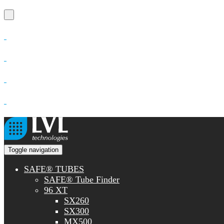
Toggle navigation
SAFE® TUBES
SAFE® Tube Finder
96 XT
SX260
SX300
MX500