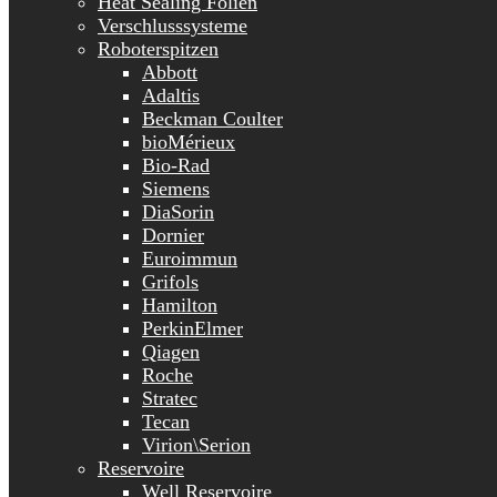
Heat Sealing Folien
Verschlusssysteme
Roboterspitzen
Abbott
Adaltis
Beckman Coulter
bioMérieux
Bio-Rad
Siemens
DiaSorin
Dornier
Euroimmun
Grifols
Hamilton
PerkinElmer
Qiagen
Roche
Stratec
Tecan
Virion\Serion
Reservoire
Well Reservoire