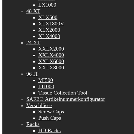
LX1000
48 XT
XLX500
XLX1800V
XLX2000
XLX4000
24 XT
XXLX2000
XXLX4000
XXLX6000
XXLX8000
96 IT
MI500
LI1000
Tissue Collection Tool
SAFE® Artikelnummerkonfigurator
Verschlüsse
Screw Caps
Push Caps
Racks
HD Racks