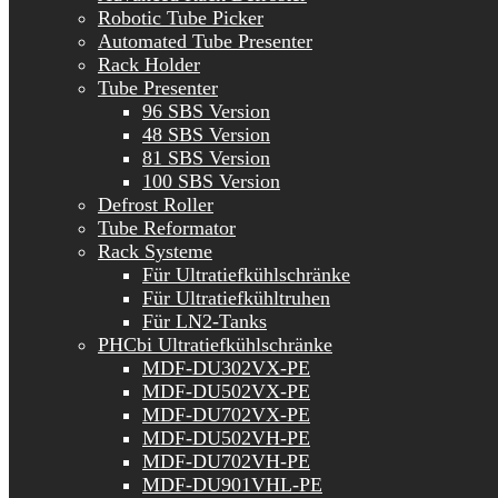
Robotic Tube Picker
Automated Tube Presenter
Rack Holder
Tube Presenter
96 SBS Version
48 SBS Version
81 SBS Version
100 SBS Version
Defrost Roller
Tube Reformator
Rack Systeme
Für Ultratiefkühlschränke
Für Ultratiefkühltruhen
Für LN2-Tanks
PHCbi Ultratiefkühlschränke
MDF-DU302VX-PE
MDF-DU502VX-PE
MDF-DU702VX-PE
MDF-DU502VH-PE
MDF-DU702VH-PE
MDF-DU901VHL-PE