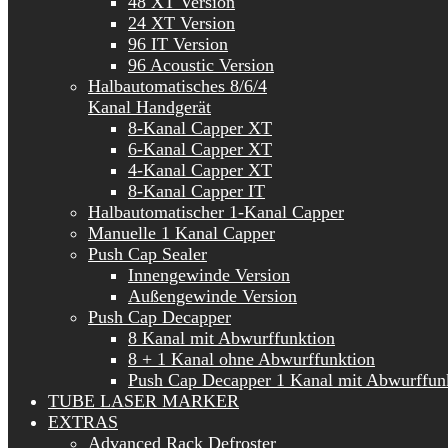
48 XT Version
24 XT Version
96 IT Version
96 Acoustic Version
Halbautomatisches 8/6/4
Kanal Handgerät
8-Kanal Capper XT
6-Kanal Capper XT
4-Kanal Capper XT
8-Kanal Capper IT
Halbautomatischer 1-Kanal Capper
Manuelle 1 Kanal Capper
Push Cap Sealer
Innengewinde Version
Außengewinde Version
Push Cap Decapper
8 Kanal mit Abwurffunktion
8 + 1 Kanal ohne Abwurffunktion
Push Cap Decapper 1 Kanal mit Abwurffun
TUBE LASER MARKER
EXTRAS
Advanced Rack Defroster