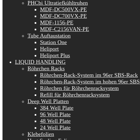
PHCbi Ultratiefkühltruhen
MDF-DC500VX-PE
MDF-DC700VX-PE
MDF-1156-PE
MDF-C2156VAN-PE
Tube Auftaustation
Station One
Heliport
Heliport Plus
LIQUID HANDLING
Röhrchen Racks
Röhrchen-Rack-System im 96er SBS-Rack
Röhrchen-Rack-System im hohen 96er SBS
Röhrchen für Röhrchenracksystem
Refill für Röhrchenracksystem
Deep Well Platten
384 Well Plate
96 Well Plate
48 Well Plate
24 Well Plate
Klebefolien