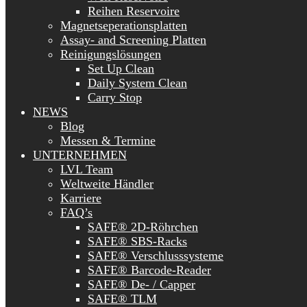
Reihen Reservoire
Magnetseperationsplatten
Assay- and Screening Platten
Reinigungslösungen
Set Up Clean
Daily System Clean
Carry Stop
NEWS
Blog
Messen & Termine
UNTERNEHMEN
LVL Team
Weltweite Händler
Karriere
FAQ’s
SAFE® 2D-Röhrchen
SAFE® SBS-Racks
SAFE® Verschlusssysteme
SAFE® Barcode-Reader
SAFE® De- / Capper
SAFE® TLM