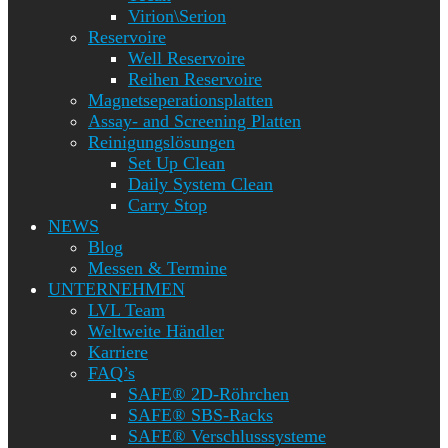
Virion\Serion
Reservoire
Well Reservoire
Reihen Reservoire
Magnetseperationsplatten
Assay- and Screening Platten
Reinigungslösungen
Set Up Clean
Daily System Clean
Carry Stop
NEWS
Blog
Messen & Termine
UNTERNEHMEN
LVL Team
Weltweite Händler
Karriere
FAQ’s
SAFE® 2D-Röhrchen
SAFE® SBS-Racks
SAFE® Verschlusssysteme