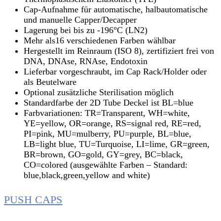
Cap-Aufnahme für automatische, halbautomatische
und manuelle Capper/Decapper
Lagerung bei bis zu -196°C (LN2)
Mehr als16 verschiedenen Farben wählbar
Hergestellt im Reinraum (ISO 8), zertifiziert frei von
DNA, DNAse, RNAse, Endotoxin
Lieferbar vorgeschraubt, im Cap Rack/Holder oder
als Beutelware
Optional zusätzliche Sterilisation möglich
Standardfarbe der 2D Tube Deckel ist BL=blue
Farbvariationen: TR=Transparent, WH=white,
YE=yellow, OR=orange, RS=signal red, RE=red,
PI=pink, MU=mulberry, PU=purple, BL=blue,
LB=light blue, TU=Turquoise, LI=lime, GR=green,
BR=brown, GO=gold, GY=grey, BC=black,
CO=colored (ausgewählte Farben – Standard:
blue,black,green,yellow and white)
PUSH CAPS