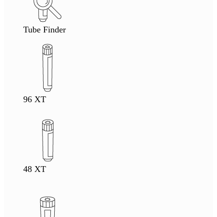
Tube Finder
96 XT
48 XT