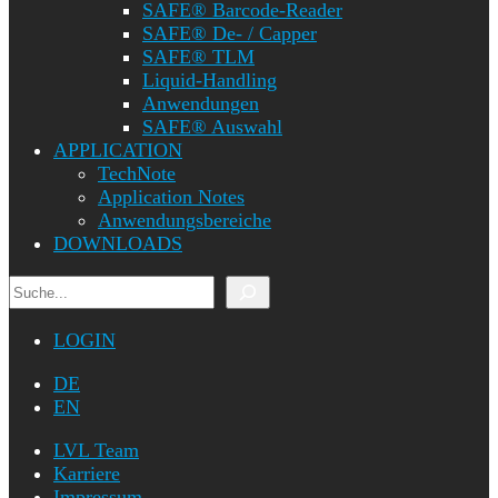
SAFE® Barcode-Reader
SAFE® De- / Capper
SAFE® TLM
Liquid-Handling
Anwendungen
SAFE® Auswahl
APPLICATION
TechNote
Application Notes
Anwendungsbereiche
DOWNLOADS
Suchen
LOGIN
DE
EN
LVL Team
Karriere
Impressum