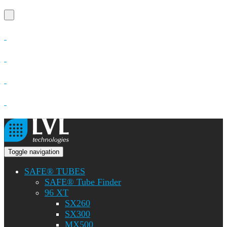
Toggle navigation
SAFE® TUBES
SAFE® Tube Finder
96 XT
SX260
SX300
MX500