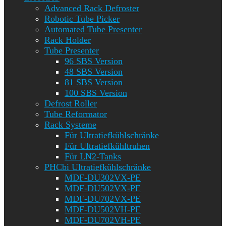
Advanced Rack Defroster
Robotic Tube Picker
Automated Tube Presenter
Rack Holder
Tube Presenter
96 SBS Version
48 SBS Version
81 SBS Version
100 SBS Version
Defrost Roller
Tube Reformator
Rack Systeme
Für Ultratiefkühlschränke
Für Ultratiefkühltruhen
Für LN2-Tanks
PHCbi Ultratiefkühlschränke
MDF-DU302VX-PE
MDF-DU502VX-PE
MDF-DU702VX-PE
MDF-DU502VH-PE
MDF-DU702VH-PE