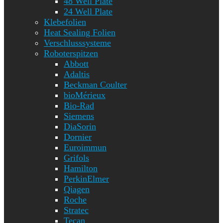
48 Well Plate
24 Well Plate
Klebefolien
Heat Sealing Folien
Verschlusssysteme
Roboterspitzen
Abbott
Adaltis
Beckman Coulter
bioMérieux
Bio-Rad
Siemens
DiaSorin
Dornier
Euroimmun
Grifols
Hamilton
PerkinElmer
Qiagen
Roche
Stratec
Tecan