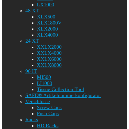
LX1000
48 XT
XLX500
XLX1800V
XLX2000
XLX4000
24 XT
XXLX2000
XXLX4000
XXLX6000
XXLX8000
96 IT
MI500
LI1000
Tissue Collection Tool
SAFE® Artikelnummerkonfigurator
Verschlüsse
Screw Caps
Push Caps
Racks
HD Racks