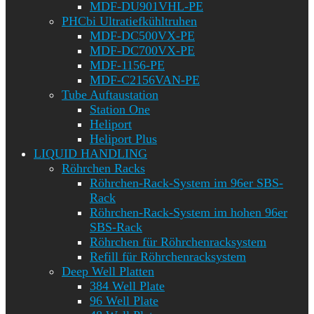
MDF-DU901VHL-PE
PHCbi Ultratiefkühltruhen
MDF-DC500VX-PE
MDF-DC700VX-PE
MDF-1156-PE
MDF-C2156VAN-PE
Tube Auftaustation
Station One
Heliport
Heliport Plus
LIQUID HANDLING
Röhrchen Racks
Röhrchen-Rack-System im 96er SBS-
Rack
Röhrchen-Rack-System im hohen 96er
SBS-Rack
Röhrchen für Röhrchenracksystem
Refill für Röhrchenracksystem
Deep Well Platten
384 Well Plate
96 Well Plate