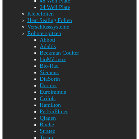
48 Well Plate
24 Well Plate
Klebefolien
Heat Sealing Folien
Verschlusssysteme
Roboterspitzen
Abbott
Adaltis
Beckman Coulter
bioMérieux
Bio-Rad
Siemens
DiaSorin
Dornier
Euroimmun
Grifols
Hamilton
PerkinElmer
Qiagen
Roche
Stratec
Tecan