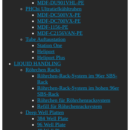
MDF-DU901VHL-PE
PHCbi Ultratiefkühltruhen
MDF-DC500VX-PE
MDF-DC700VX-PE
MDF-1156-PE
MDF-C2156VAN-PE
Tube Auftaustation
Station One
Heliport
Heliport Plus
LIQUID HANDLING
Röhrchen Racks
Röhrchen-Rack-System im 96er SBS-
Rack
Röhrchen-Rack-System im hohen 96er
SBS-Rack
Röhrchen für Röhrchenracksystem
Refill für Röhrchenracksystem
Deep Well Platten
384 Well Plate
96 Well Plate