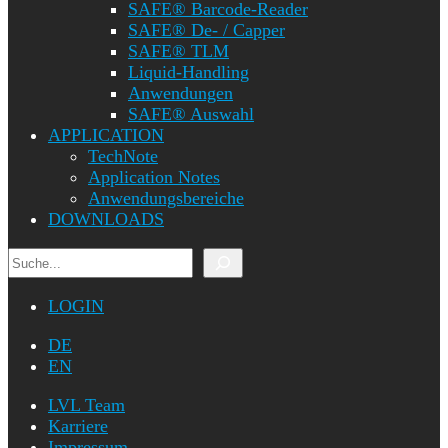
SAFE® Barcode-Reader
SAFE® De- / Capper
SAFE® TLM
Liquid-Handling
Anwendungen
SAFE® Auswahl
APPLICATION
TechNote
Application Notes
Anwendungsbereiche
DOWNLOADS
Suchen
LOGIN
DE
EN
LVL Team
Karriere
Impressum