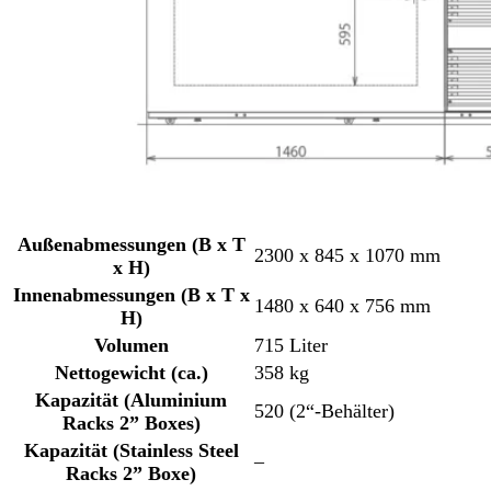
Außenabmessungen (B x T
2300 x 845 x 1070 mm
x H)
Innenabmessungen (B x T x
1480 x 640 x 756 mm
H)
Volumen
715 Liter
Nettogewicht (ca.)
358 kg
Kapazität (Aluminium
520 (2“-Behälter)
Racks 2” Boxes)
Kapazität (Stainless Steel
–
Racks 2” Boxe)