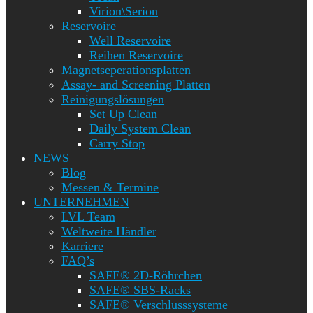
Virion\Serion
Reservoire
Well Reservoire
Reihen Reservoire
Magnetseperationsplatten
Assay- and Screening Platten
Reinigungslösungen
Set Up Clean
Daily System Clean
Carry Stop
NEWS
Blog
Messen & Termine
UNTERNEHMEN
LVL Team
Weltweite Händler
Karriere
FAQ’s
SAFE® 2D-Röhrchen
SAFE® SBS-Racks
SAFE® Verschlusssysteme