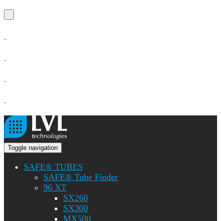
Toggle navigation
SAFE® TUBES
SAFE® Tube Finder
96 XT
SX260
SX300
MX500