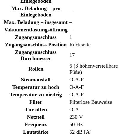
Einlegeböden
Max. Beladung – pro
–
Einlegeboden
Max. Beladung – insgesamt
–
Vakuumentlastungsöffnung
–
Zugangsanschluss
1
Zugangsanschluss Position
Rückseite
Zugangsanschluss
17
Durchmesser
6 (3 höhenverstellbare
Rollen
Füße)
Stromausfall
O-A-F
Temperatur zu hoch
O-A-F
Temperatur zu niedrig
O-A-F
Filter
Filterlose Bauweise
Tür offen
O-A
Netzteil
230 V
Frequenz
50 Hz
Lautstärke
52 dB [A]