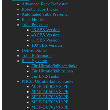
Advanced Rack Defroster
Robotic Tube Picker
Automated Tube Presenter
Rack Holder
Tube Presenter
96 SBS Version
48 SBS Version
81 SBS Version
100 SBS Version
Defrost Roller
Tube Reformator
Rack Systeme
Für Ultratiefkühlschränke
Für Ultratiefkühltruhen
Für LN2-Tanks
PHCbi Ultratiefkühlschränke
MDF-DU302VX-PE
MDF-DU502VX-PE
MDF-DU702VX-PE
MDF-DU502VH-PE
MDF-DU702VH-PE