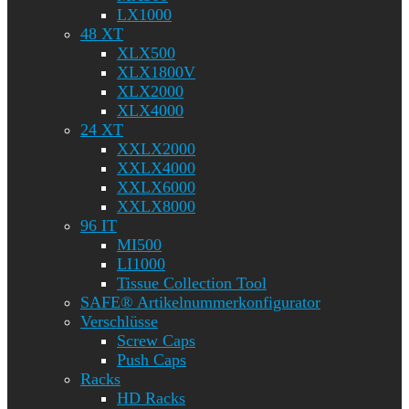
LX1000
48 XT
XLX500
XLX1800V
XLX2000
XLX4000
24 XT
XXLX2000
XXLX4000
XXLX6000
XXLX8000
96 IT
MI500
LI1000
Tissue Collection Tool
SAFE® Artikelnummerkonfigurator
Verschlüsse
Screw Caps
Push Caps
Racks
HD Racks