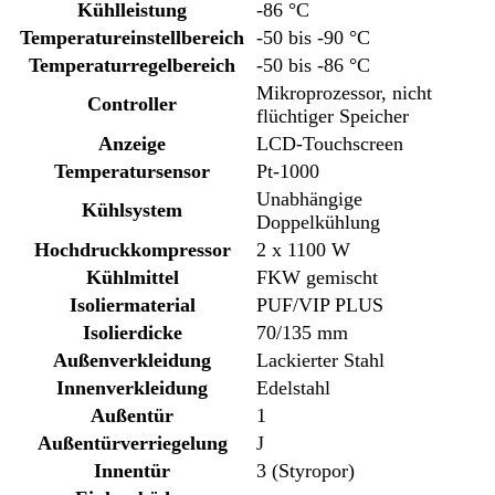
Kühlleistung
-86 °C
Temperatureinstellbereich
-50 bis -90 °C
Temperaturregelbereich
-50 bis -86 °C
Mikroprozessor, nicht
Controller
flüchtiger Speicher
Anzeige
LCD-Touchscreen
Temperatursensor
Pt-1000
Unabhängige
Kühlsystem
Doppelkühlung
Hochdruckkompressor
2 x 1100 W
Kühlmittel
FKW gemischt
Isoliermaterial
PUF/VIP PLUS
Isolierdicke
70/135 mm
Außenverkleidung
Lackierter Stahl
Innenverkleidung
Edelstahl
Außentür
1
Außentürverriegelung
J
Innentür
3 (Styropor)