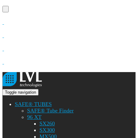
Toggle navigation
SAFE® TUBES
SAFE® Tube Finder
96 XT
SX260
SX300
MX500