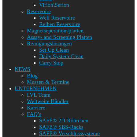
Virion\Serion
Reservoire
Well Reservoire
Reihen Reservoire
Magnetseperationsplatten
Assay- and Screening Platten
Reinigungslösungen
Set Up Clean
Daily System Clean
Carry Stop
NEWS
Blog
Messen & Termine
UNTERNEHMEN
LVL Team
Weltweite Händler
Karriere
FAQ’s
SAFE® 2D-Röhrchen
SAFE® SBS-Racks
SAFE® Verschlusssysteme