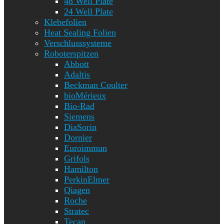
48 Well Plate
24 Well Plate
Klebefolien
Heat Sealing Folien
Verschlusssysteme
Roboterspitzen
Abbott
Adaltis
Beckman Coulter
bioMérieux
Bio-Rad
Siemens
DiaSorin
Dornier
Euroimmun
Grifols
Hamilton
PerkinElmer
Qiagen
Roche
Stratec
Tecan