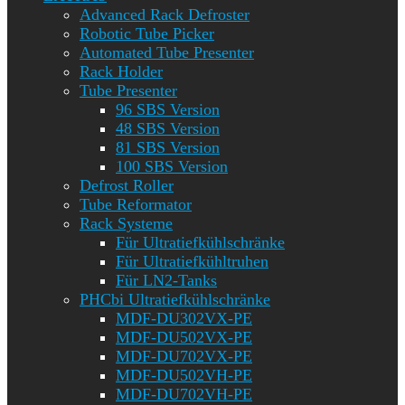
Advanced Rack Defroster
Robotic Tube Picker
Automated Tube Presenter
Rack Holder
Tube Presenter
96 SBS Version
48 SBS Version
81 SBS Version
100 SBS Version
Defrost Roller
Tube Reformator
Rack Systeme
Für Ultratiefkühlschränke
Für Ultratiefkühltruhen
Für LN2-Tanks
PHCbi Ultratiefkühlschränke
MDF-DU302VX-PE
MDF-DU502VX-PE
MDF-DU702VX-PE
MDF-DU502VH-PE
MDF-DU702VH-PE