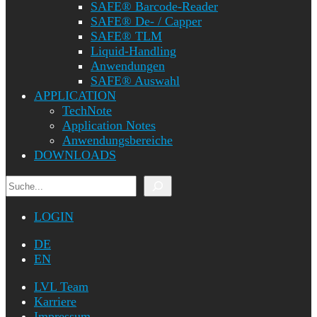
SAFE® Barcode-Reader
SAFE® De- / Capper
SAFE® TLM
Liquid-Handling
Anwendungen
SAFE® Auswahl
APPLICATION
TechNote
Application Notes
Anwendungsbereiche
DOWNLOADS
Suchen
LOGIN
DE
EN
LVL Team
Karriere
Impressum