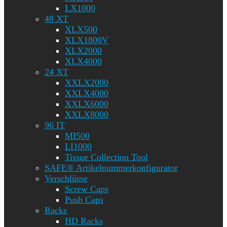
LX1000
48 XT
XLX500
XLX1800V
XLX2000
XLX4000
24 XT
XXLX2000
XXLX4000
XXLX6000
XXLX8000
96 IT
MI500
LI1000
Tissue Collection Tool
SAFE® Artikelnummerkonfigurator
Verschlüsse
Screw Caps
Push Caps
Racks
HD Racks