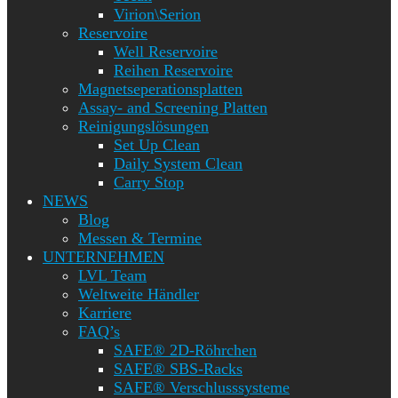
Virion\Serion
Reservoire
Well Reservoire
Reihen Reservoire
Magnetseperationsplatten
Assay- and Screening Platten
Reinigungslösungen
Set Up Clean
Daily System Clean
Carry Stop
NEWS
Blog
Messen & Termine
UNTERNEHMEN
LVL Team
Weltweite Händler
Karriere
FAQ’s
SAFE® 2D-Röhrchen
SAFE® SBS-Racks
SAFE® Verschlusssysteme