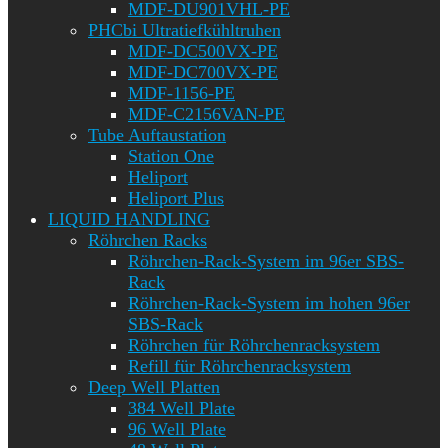
MDF-DU901VHL-PE
PHCbi Ultratiefkühltruhen
MDF-DC500VX-PE
MDF-DC700VX-PE
MDF-1156-PE
MDF-C2156VAN-PE
Tube Auftaustation
Station One
Heliport
Heliport Plus
LIQUID HANDLING
Röhrchen Racks
Röhrchen-Rack-System im 96er SBS-
Rack
Röhrchen-Rack-System im hohen 96er
SBS-Rack
Röhrchen für Röhrchenracksystem
Refill für Röhrchenracksystem
Deep Well Platten
384 Well Plate
96 Well Plate