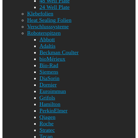
48 Well Plate
24 Well Plate
Klebefolien
Heat Sealing Folien
Verschlusssysteme
Roboterspitzen
Abbott
Adaltis
Beckman Coulter
bioMérieux
Bio-Rad
Siemens
DiaSorin
Dornier
Euroimmun
Grifols
Hamilton
PerkinElmer
Qiagen
Roche
Stratec
Tecan