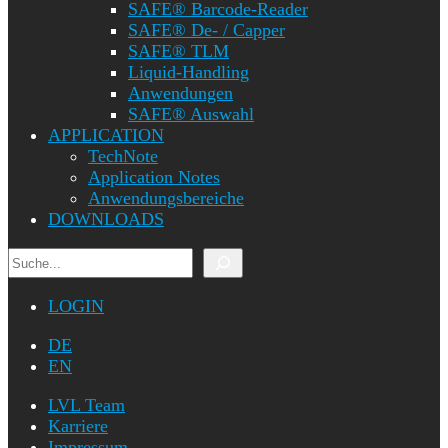
SAFE® Barcode-Reader
SAFE® De- / Capper
SAFE® TLM
Liquid-Handling
Anwendungen
SAFE® Auswahl
APPLICATION
TechNote
Application Notes
Anwendungsbereiche
DOWNLOADS
Suchen
LOGIN
DE
EN
LVL Team
Karriere
Impressum