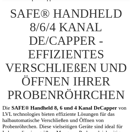
SAFE® HANDHELD
8/6/4 KANAL
DE/CAPPER -
EFFIZIENTES
VERSCHLIEßEN UND
ÖFFNEN IHRER
PROBENRÖHRCHEN
Die
SAFE® Handheld 8, 6 und 4 Kanal DeCapper
von
LVL technologies bieten effiziente Lösungen für das
halbautomatische Verschließen und Öffnen von
Probenröhrchen. Diese vielseitigen Geräte sind ideal für