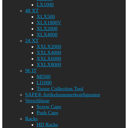
LX1000
48 XT
XLX500
XLX1800V
XLX2000
XLX4000
24 XT
XXLX2000
XXLX4000
XXLX6000
XXLX8000
96 IT
MI500
LI1000
Tissue Collection Tool
SAFE® Artikelnummerkonfigurator
Verschlüsse
Screw Caps
Push Caps
Racks
HD Racks