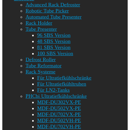
Advanced Rack Defroster
Robotic Tube Picker
Automated Tube Presenter
Rack Holder
Tube Presenter
96 SBS Version
48 SBS Version
81 SBS Version
100 SBS Version
Defrost Roller
Tube Reformator
Rack Systeme
Für Ultratiefkühlschränke
Für Ultratiefkühltruhen
Für LN2-Tanks
PHCbi Ultratiefkühlschränke
MDF-DU302VX-PE
MDF-DU502VX-PE
MDF-DU702VX-PE
MDF-DU502VH-PE
MDF-DU702VH-PE