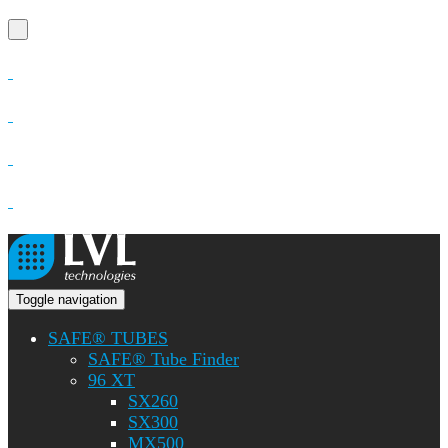
Toggle navigation
SAFE® TUBES
SAFE® Tube Finder
96 XT
SX260
SX300
MX500