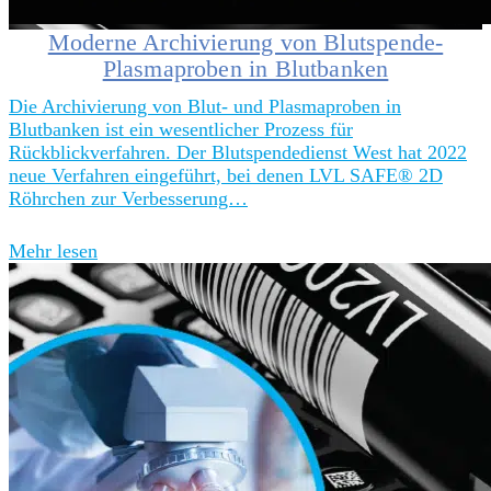
Moderne Archivierung von Blutspende-
Plasmaproben in Blutbanken
Die Archivierung von Blut- und Plasmaproben in
Blutbanken ist ein wesentlicher Prozess für
Rückblickverfahren. Der Blutspendedienst West hat 2022
neue Verfahren eingeführt, bei denen LVL SAFE® 2D
Röhrchen zur Verbesserung…
Mehr lesen