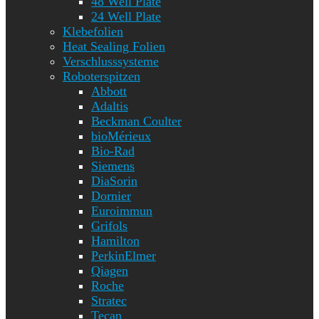
48 Well Plate
24 Well Plate
Klebefolien
Heat Sealing Folien
Verschlusssysteme
Roboterspitzen
Abbott
Adaltis
Beckman Coulter
bioMérieux
Bio-Rad
Siemens
DiaSorin
Dornier
Euroimmun
Grifols
Hamilton
PerkinElmer
Qiagen
Roche
Stratec
Tecan