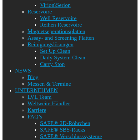
Virion\Serion
Reservoire
Well Reservoire
Reihen Reservoire
Magnetseperationsplatten
Assay- and Screening Platten
Reinigungslösungen
Set Up Clean
Daily System Clean
Carry Stop
NEWS
Blog
Messen & Termine
UNTERNEHMEN
LVL Team
Weltweite Händler
Karriere
FAQ’s
SAFE® 2D-Röhrchen
SAFE® SBS-Racks
SAFE® Verschlusssysteme