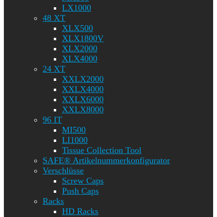
LX1000
48 XT
XLX500
XLX1800V
XLX2000
XLX4000
24 XT
XXLX2000
XXLX4000
XXLX6000
XXLX8000
96 IT
MI500
LI1000
Tissue Collection Tool
SAFE® Artikelnummerkonfigurator
Verschlüsse
Screw Caps
Push Caps
Racks
HD Racks