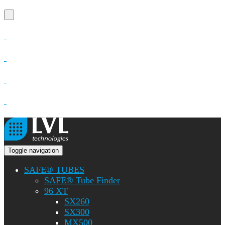
Toggle navigation
SAFE® TUBES
SAFE® Tube Finder
96 XT
SX260
SX300
MX500