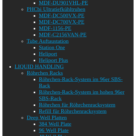
MDF-DU901VHL-PE
PHCbi Ultratiefkühltruhen
MDF-DC500VX-PE
MDF-DC700VX-PE
MDF-1156-PE
MDF-C2156VAN-PE
Tube Auftaustation
Station One
Heliport
Heliport Plus
LIQUID HANDLING
Röhrchen Racks
Röhrchen-Rack-System im 96er SBS-
Rack
Röhrchen-Rack-System im hohen 96er
SBS-Rack
Röhrchen für Röhrchenracksystem
Refill für Röhrchenracksystem
Deep Well Platten
384 Well Plate
96 Well Plate