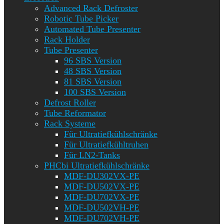
Advanced Rack Defroster
Robotic Tube Picker
Automated Tube Presenter
Rack Holder
Tube Presenter
96 SBS Version
48 SBS Version
81 SBS Version
100 SBS Version
Defrost Roller
Tube Reformator
Rack Systeme
Für Ultratiefkühlschränke
Für Ultratiefkühltruhen
Für LN2-Tanks
PHCbi Ultratiefkühlschränke
MDF-DU302VX-PE
MDF-DU502VX-PE
MDF-DU702VX-PE
MDF-DU502VH-PE
MDF-DU702VH-PE