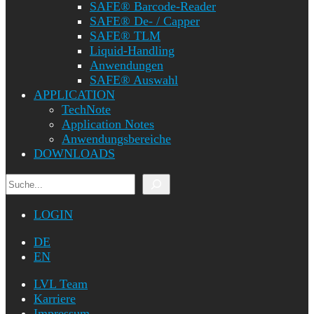
SAFE® Barcode-Reader
SAFE® De- / Capper
SAFE® TLM
Liquid-Handling
Anwendungen
SAFE® Auswahl
APPLICATION
TechNote
Application Notes
Anwendungsbereiche
DOWNLOADS
Suchen
LOGIN
DE
EN
LVL Team
Karriere
Impressum