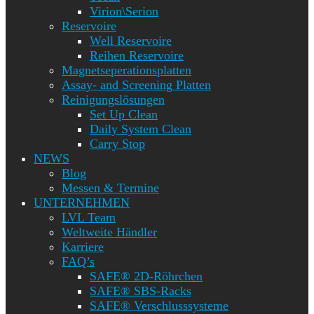
Virion\Serion
Reservoire
Well Reservoire
Reihen Reservoire
Magnetseperationsplatten
Assay- and Screening Platten
Reinigungslösungen
Set Up Clean
Daily System Clean
Carry Stop
NEWS
Blog
Messen & Termine
UNTERNEHMEN
LVL Team
Weltweite Händler
Karriere
FAQ’s
SAFE® 2D-Röhrchen
SAFE® SBS-Racks
SAFE® Verschlusssysteme