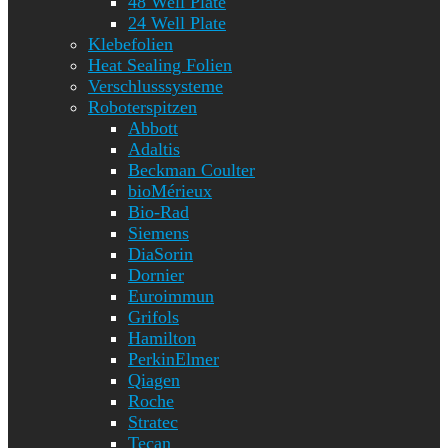
48 Well Plate
24 Well Plate
Klebefolien
Heat Sealing Folien
Verschlusssysteme
Roboterspitzen
Abbott
Adaltis
Beckman Coulter
bioMérieux
Bio-Rad
Siemens
DiaSorin
Dornier
Euroimmun
Grifols
Hamilton
PerkinElmer
Qiagen
Roche
Stratec
Tecan