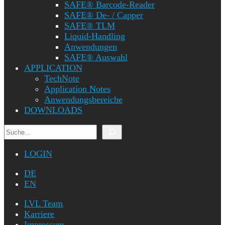
SAFE® Barcode-Reader
SAFE® De- / Capper
SAFE® TLM
Liquid-Handling
Anwendungen
SAFE® Auswahl
APPLICATION
TechNote
Application Notes
Anwendungsbereiche
DOWNLOADS
Suchen
LOGIN
DE
EN
LVL Team
Karriere
Impressum