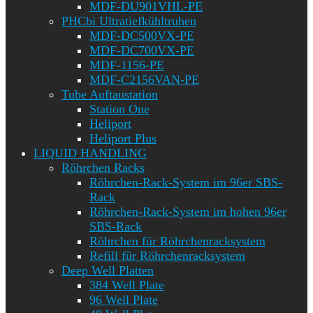
MDF-DU901VHL-PE
PHCbi Ultratiefkühltruhen
MDF-DC500VX-PE
MDF-DC700VX-PE
MDF-1156-PE
MDF-C2156VAN-PE
Tube Auftaustation
Station One
Heliport
Heliport Plus
LIQUID HANDLING
Röhrchen Racks
Röhrchen-Rack-System im 96er SBS-
Rack
Röhrchen-Rack-System im hohen 96er
SBS-Rack
Röhrchen für Röhrchenracksystem
Refill für Röhrchenracksystem
Deep Well Platten
384 Well Plate
96 Well Plate