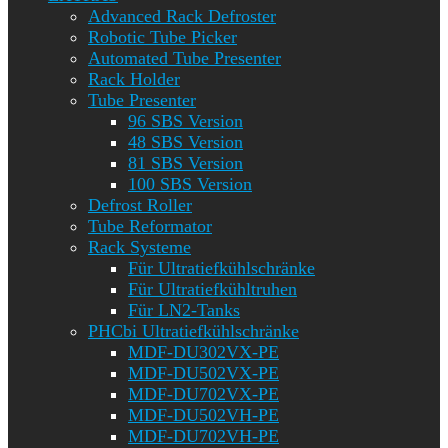
Advanced Rack Defroster
Robotic Tube Picker
Automated Tube Presenter
Rack Holder
Tube Presenter
96 SBS Version
48 SBS Version
81 SBS Version
100 SBS Version
Defrost Roller
Tube Reformator
Rack Systeme
Für Ultratiefkühlschränke
Für Ultratiefkühltruhen
Für LN2-Tanks
PHCbi Ultratiefkühlschränke
MDF-DU302VX-PE
MDF-DU502VX-PE
MDF-DU702VX-PE
MDF-DU502VH-PE
MDF-DU702VH-PE