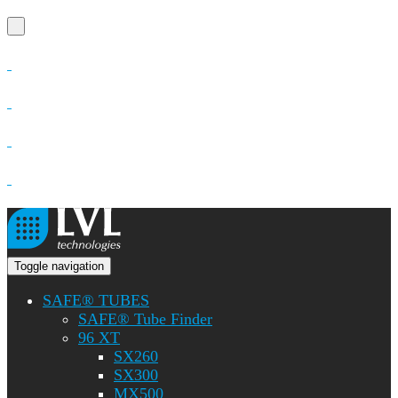
Toggle navigation
SAFE® TUBES
SAFE® Tube Finder
96 XT
SX260
SX300
MX500