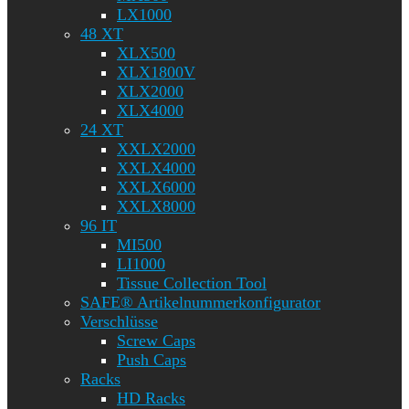
LX1000
48 XT
XLX500
XLX1800V
XLX2000
XLX4000
24 XT
XXLX2000
XXLX4000
XXLX6000
XXLX8000
96 IT
MI500
LI1000
Tissue Collection Tool
SAFE® Artikelnummerkonfigurator
Verschlüsse
Screw Caps
Push Caps
Racks
HD Racks