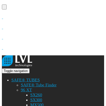
Toggle navigation
SAFE® TUBES
SAFE® Tube Finder
96 XT
SX260
SX300
MX500