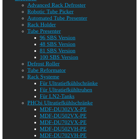
Advanced Rack Defroster
Robotic Tube Picker
Automated Tube Presenter
Rack Holder
Tube Presenter
96 SBS Version
48 SBS Version
81 SBS Version
100 SBS Version
Defrost Roller
Tube Reformator
Rack Systeme
Für Ultratiefkühlschränke
Für Ultratiefkühltruhen
Für LN2-Tanks
PHCbi Ultratiefkühlschränke
MDF-DU302VX-PE
MDF-DU502VX-PE
MDF-DU702VX-PE
MDF-DU502VH-PE
MDF-DU702VH-PE