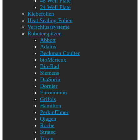
48 Well Plate
24 Well Plate
Klebefolien
Heat Sealing Folien
Verschlusssysteme
Roboterspitzen
Abbott
Adaltis
Beckman Coulter
bioMérieux
Bio-Rad
Siemens
DiaSorin
Dornier
Euroimmun
Grifols
Hamilton
PerkinElmer
Qiagen
Roche
Stratec
Tecan