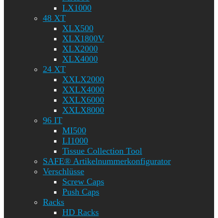
LX1000
48 XT
XLX500
XLX1800V
XLX2000
XLX4000
24 XT
XXLX2000
XXLX4000
XXLX6000
XXLX8000
96 IT
MI500
LI1000
Tissue Collection Tool
SAFE® Artikelnummerkonfigurator
Verschlüsse
Screw Caps
Push Caps
Racks
HD Racks