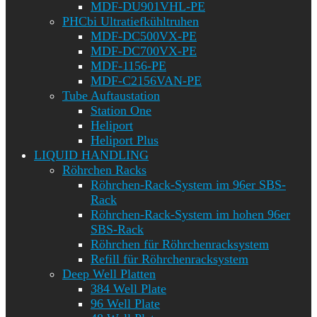
MDF-DU901VHL-PE
PHCbi Ultratiefkühltruhen
MDF-DC500VX-PE
MDF-DC700VX-PE
MDF-1156-PE
MDF-C2156VAN-PE
Tube Auftaustation
Station One
Heliport
Heliport Plus
LIQUID HANDLING
Röhrchen Racks
Röhrchen-Rack-System im 96er SBS-
Rack
Röhrchen-Rack-System im hohen 96er
SBS-Rack
Röhrchen für Röhrchenracksystem
Refill für Röhrchenracksystem
Deep Well Platten
384 Well Plate
96 Well Plate