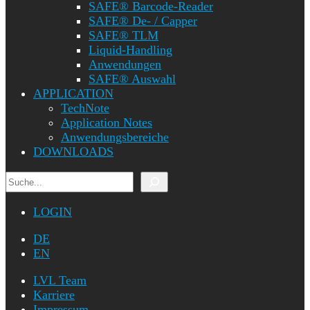
SAFE® Barcode-Reader
SAFE® De- / Capper
SAFE® TLM
Liquid-Handling
Anwendungen
SAFE® Auswahl
APPLICATION
TechNote
Application Notes
Anwendungsbereiche
DOWNLOADS
Suchen
LOGIN
DE
EN
LVL Team
Karriere
Impressum