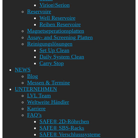
Virion\Serion
Reservoire
Well Reservoire
Reihen Reservoire
Magnetseperationsplatten
Assay- and Screening Platten
Reinigungslösungen
Set Up Clean
Daily System Clean
Carry Stop
NEWS
Blog
Messen & Termine
UNTERNEHMEN
LVL Team
Weltweite Händler
Karriere
FAQ’s
SAFE® 2D-Röhrchen
SAFE® SBS-Racks
SAFE® Verschlusssysteme