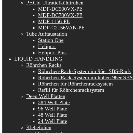
PHCbi Ultratiefkühltruhen
MDF-DC500VX-PE
MDF-DC700VX-PE
MDF-1156-PE
MDF-C2156VAN-PE
Tube Auftaustation
Station One
Heliport
Heliport Plus
LIQUID HANDLING
Röhrchen Racks
Röhrchen-Rack-System im 96er SBS-Rack
Röhrchen-Rack-System im hohen 96er SBS
Röhrchen für Röhrchenracksystem
Refill für Röhrchenracksystem
Deep Well Platten
384 Well Plate
96 Well Plate
48 Well Plate
24 Well Plate
Klebefolien