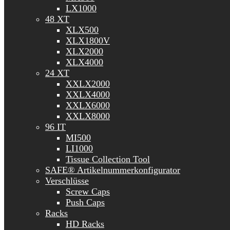
LX1000
48 XT
XLX500
XLX1800V
XLX2000
XLX4000
24 XT
XXLX2000
XXLX4000
XXLX6000
XXLX8000
96 IT
MI500
LI1000
Tissue Collection Tool
SAFE® Artikelnummerkonfigurator
Verschlüsse
Screw Caps
Push Caps
Racks
HD Racks