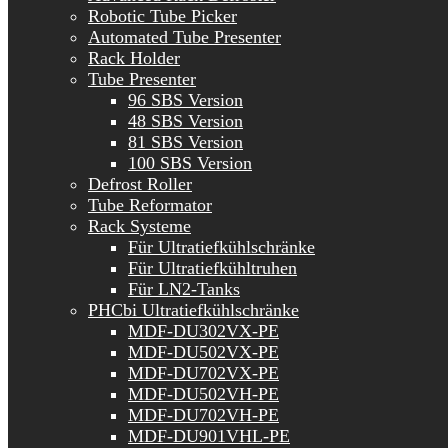
Robotic Tube Picker
Automated Tube Presenter
Rack Holder
Tube Presenter
96 SBS Version
48 SBS Version
81 SBS Version
100 SBS Version
Defrost Roller
Tube Reformator
Rack Systeme
Für Ultratiefkühlschränke
Für Ultratiefkühltruhen
Für LN2-Tanks
PHCbi Ultratiefkühlschränke
MDF-DU302VX-PE
MDF-DU502VX-PE
MDF-DU702VX-PE
MDF-DU502VH-PE
MDF-DU702VH-PE
MDF-DU901VHL-PE