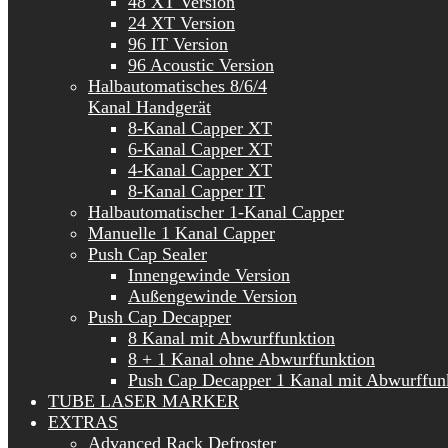
48 XT Version
24 XT Version
96 IT Version
96 Acoustic Version
Halbautomatisches 8/6/4
Kanal Handgerät
8-Kanal Capper XT
6-Kanal Capper XT
4-Kanal Capper XT
8-Kanal Capper IT
Halbautomatischer 1-Kanal Capper
Manuelle 1 Kanal Capper
Push Cap Sealer
Innengewinde Version
Außengewinde Version
Push Cap Decapper
8 Kanal mit Abwurffunktion
8 + 1 Kanal ohne Abwurffunktion
Push Cap Decapper 1 Kanal mit Abwurffun
TUBE LASER MARKER
EXTRAS
Advanced Rack Defroster