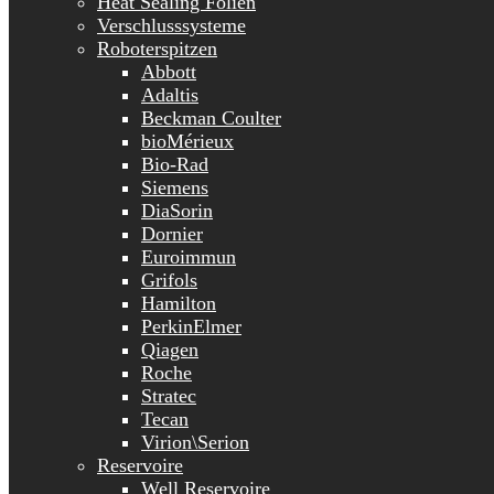
Heat Sealing Folien
Verschlusssysteme
Roboterspitzen
Abbott
Adaltis
Beckman Coulter
bioMérieux
Bio-Rad
Siemens
DiaSorin
Dornier
Euroimmun
Grifols
Hamilton
PerkinElmer
Qiagen
Roche
Stratec
Tecan
Virion\Serion
Reservoire
Well Reservoire