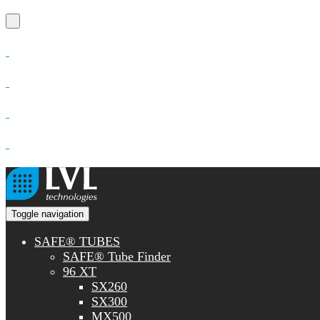
Toggle navigation
SAFE® TUBES
SAFE® Tube Finder
96 XT
SX260
SX300
MX500