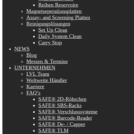
Reihen Reservoire
Magnetseperationsplatten
Assay- and Screening Platten
Reinigungslösungen
Set Up Clean
Daily System Clean
Carry Stop
NEWS
Blog
Messen & Termine
UNTERNEHMEN
LVL Team
Weltweite Händler
Karriere
FAQ’s
SAFE® 2D-Röhrchen
SAFE® SBS-Racks
SAFE® Verschlusssysteme
SAFE® Barcode-Reader
SAFE® De- / Capper
SAFE® TLM