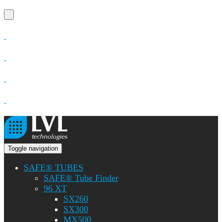
Toggle navigation
SAFE® TUBES
SAFE® Tube Finder
96 XT
SX260
SX300
MX500