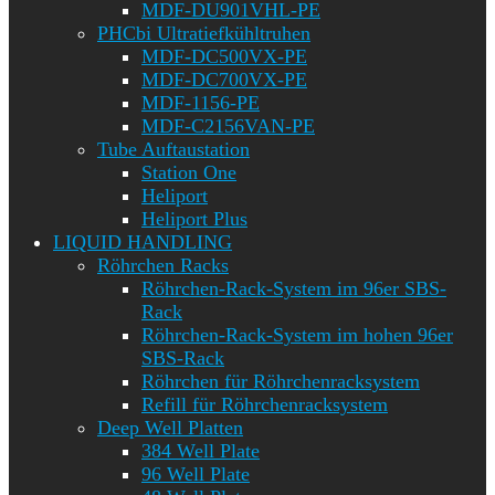
MDF-DU901VHL-PE
PHCbi Ultratiefkühltruhen
MDF-DC500VX-PE
MDF-DC700VX-PE
MDF-1156-PE
MDF-C2156VAN-PE
Tube Auftaustation
Station One
Heliport
Heliport Plus
LIQUID HANDLING
Röhrchen Racks
Röhrchen-Rack-System im 96er SBS-
Rack
Röhrchen-Rack-System im hohen 96er
SBS-Rack
Röhrchen für Röhrchenracksystem
Refill für Röhrchenracksystem
Deep Well Platten
384 Well Plate
96 Well Plate