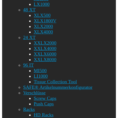
LX1000
48 XT
XLX500
XLX1800V
XLX2000
XLX4000
24 XT
XXLX2000
XXLX4000
XXLX6000
XXLX8000
96 IT
MI500
LI1000
Tissue Collection Tool
SAFE® Artikelnummerkonfigurator
Verschlüsse
Screw Caps
Push Caps
Racks
HD Racks