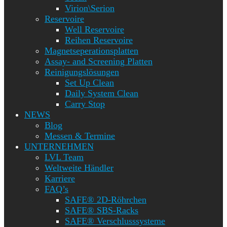
Virion\Serion
Reservoire
Well Reservoire
Reihen Reservoire
Magnetseperationsplatten
Assay- and Screening Platten
Reinigungslösungen
Set Up Clean
Daily System Clean
Carry Stop
NEWS
Blog
Messen & Termine
UNTERNEHMEN
LVL Team
Weltweite Händler
Karriere
FAQ’s
SAFE® 2D-Röhrchen
SAFE® SBS-Racks
SAFE® Verschlusssysteme