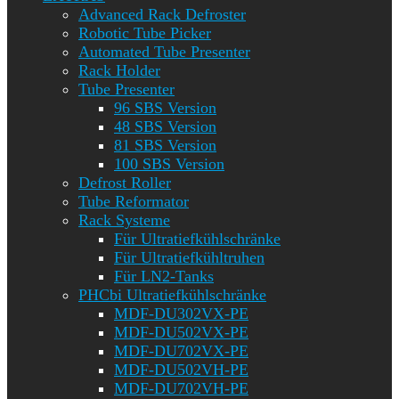
Advanced Rack Defroster
Robotic Tube Picker
Automated Tube Presenter
Rack Holder
Tube Presenter
96 SBS Version
48 SBS Version
81 SBS Version
100 SBS Version
Defrost Roller
Tube Reformator
Rack Systeme
Für Ultratiefkühlschränke
Für Ultratiefkühltruhen
Für LN2-Tanks
PHCbi Ultratiefkühlschränke
MDF-DU302VX-PE
MDF-DU502VX-PE
MDF-DU702VX-PE
MDF-DU502VH-PE
MDF-DU702VH-PE