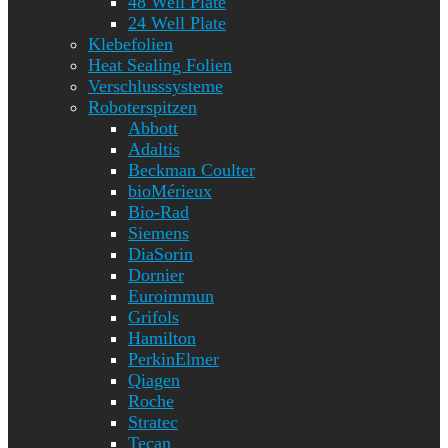
48 Well Plate
24 Well Plate
Klebefolien
Heat Sealing Folien
Verschlusssysteme
Roboterspitzen
Abbott
Adaltis
Beckman Coulter
bioMérieux
Bio-Rad
Siemens
DiaSorin
Dornier
Euroimmun
Grifols
Hamilton
PerkinElmer
Qiagen
Roche
Stratec
Tecan