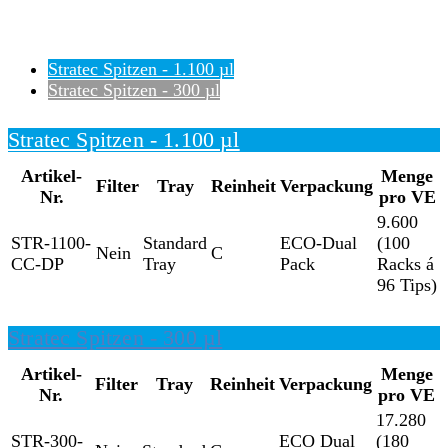
Stratec Spitzen - 1.100 µl
Stratec Spitzen - 300 µl
Stratec Spitzen - 1.100 µl
Artikel-
Menge
Filter
Tray
Reinheit
Verpackung
Nr.
pro VE
9.600
STR-1100-
Standard
ECO-Dual
(100
Nein
C
CC-DP
Tray
Pack
Racks á
96 Tips)
Stratec Spitzen - 300 µl
Artikel-
Menge
Filter
Tray
Reinheit
Verpackung
Nr.
pro VE
17.280
STR-300-
ECO Dual
(180