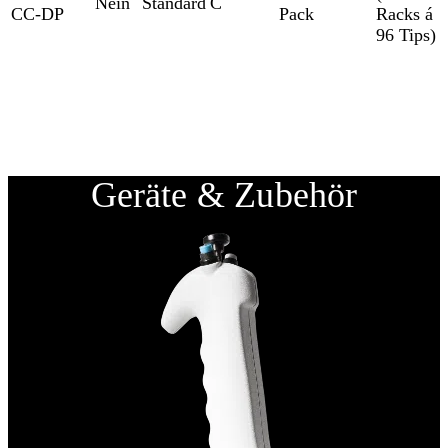
Nein
Standard
C
CC-DP
Pack
Racks á
96 Tips)
Geräte & Zubehör