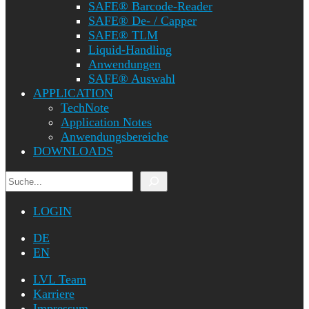
SAFE® Barcode-Reader
SAFE® De- / Capper
SAFE® TLM
Liquid-Handling
Anwendungen
SAFE® Auswahl
APPLICATION
TechNote
Application Notes
Anwendungsbereiche
DOWNLOADS
Suchen
LOGIN
DE
EN
LVL Team
Karriere
Impressum