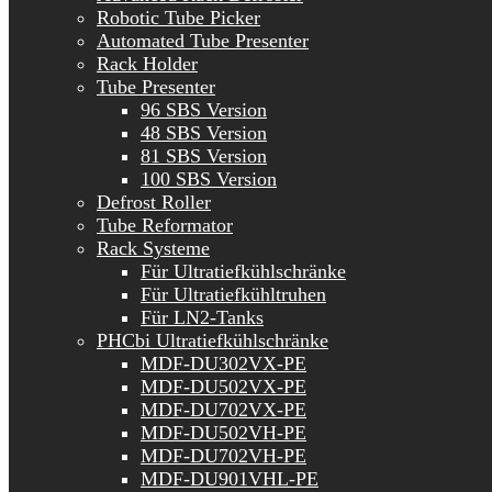
Robotic Tube Picker
Automated Tube Presenter
Rack Holder
Tube Presenter
96 SBS Version
48 SBS Version
81 SBS Version
100 SBS Version
Defrost Roller
Tube Reformator
Rack Systeme
Für Ultratiefkühlschränke
Für Ultratiefkühltruhen
Für LN2-Tanks
PHCbi Ultratiefkühlschränke
MDF-DU302VX-PE
MDF-DU502VX-PE
MDF-DU702VX-PE
MDF-DU502VH-PE
MDF-DU702VH-PE
MDF-DU901VHL-PE