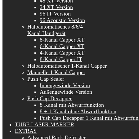
48 XT Version
24 XT Version
96 IT Version
96 Acoustic Version
Halbautomatisches 8/6/4
Kanal Handgerät
8-Kanal Capper XT
6-Kanal Capper XT
4-Kanal Capper XT
8-Kanal Capper IT
Halbautomatischer 1-Kanal Capper
Manuelle 1 Kanal Capper
Push Cap Sealer
Innengewinde Version
Außengewinde Version
Push Cap Decapper
8 Kanal mit Abwurffunktion
8 + 1 Kanal ohne Abwurffunktion
Push Cap Decapper 1 Kanal mit Abwurffun
TUBE LASER MARKER
EXTRAS
Advanced Rack Defroster