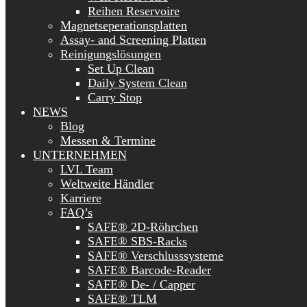
Reihen Reservoire
Magnetseperationsplatten
Assay- and Screening Platten
Reinigungslösungen
Set Up Clean
Daily System Clean
Carry Stop
NEWS
Blog
Messen & Termine
UNTERNEHMEN
LVL Team
Weltweite Händler
Karriere
FAQ’s
SAFE® 2D-Röhrchen
SAFE® SBS-Racks
SAFE® Verschlusssysteme
SAFE® Barcode-Reader
SAFE® De- / Capper
SAFE® TLM