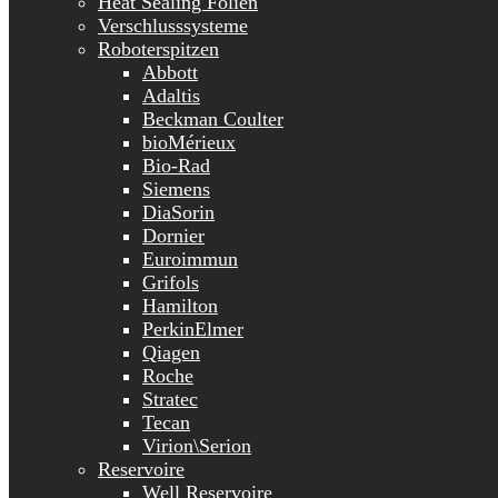
Heat Sealing Folien
Verschlusssysteme
Roboterspitzen
Abbott
Adaltis
Beckman Coulter
bioMérieux
Bio-Rad
Siemens
DiaSorin
Dornier
Euroimmun
Grifols
Hamilton
PerkinElmer
Qiagen
Roche
Stratec
Tecan
Virion\Serion
Reservoire
Well Reservoire