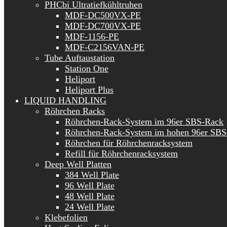
PHCbi Ultratiefkühltruhen
MDF-DC500VX-PE
MDF-DC700VX-PE
MDF-1156-PE
MDF-C2156VAN-PE
Tube Auftaustation
Station One
Heliport
Heliport Plus
LIQUID HANDLING
Röhrchen Racks
Röhrchen-Rack-System im 96er SBS-Rack
Röhrchen-Rack-System im hohen 96er SBS
Röhrchen für Röhrchenracksystem
Refill für Röhrchenracksystem
Deep Well Platten
384 Well Plate
96 Well Plate
48 Well Plate
24 Well Plate
Klebefolien