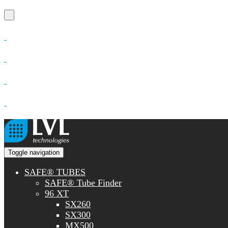
Toggle navigation
SAFE® TUBES
SAFE® Tube Finder
96 XT
SX260
SX300
MX500