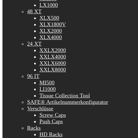
LX1000
48 XT
XLX500
XLX1800V
XLX2000
XLX4000
24 XT
XXLX2000
XXLX4000
XXLX6000
XXLX8000
96 IT
MI500
LI1000
Tissue Collection Tool
SAFE® Artikelnummerkonfigurator
Verschlüsse
Screw Caps
Push Caps
Racks
HD Racks