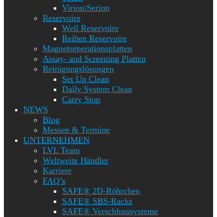
Virion\Serion
Reservoire
Well Reservoire
Reihen Reservoire
Magnetseperationsplatten
Assay- and Screening Platten
Reinigungslösungen
Set Up Clean
Daily System Clean
Carry Stop
NEWS
Blog
Messen & Termine
UNTERNEHMEN
LVL Team
Weltweite Händler
Karriere
FAQ’s
SAFE® 2D-Röhrchen
SAFE® SBS-Racks
SAFE® Verschlusssysteme