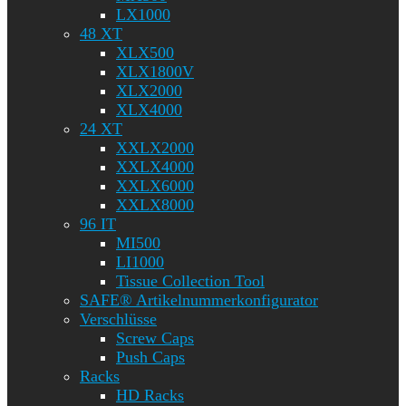
LX1000
48 XT
XLX500
XLX1800V
XLX2000
XLX4000
24 XT
XXLX2000
XXLX4000
XXLX6000
XXLX8000
96 IT
MI500
LI1000
Tissue Collection Tool
SAFE® Artikelnummerkonfigurator
Verschlüsse
Screw Caps
Push Caps
Racks
HD Racks