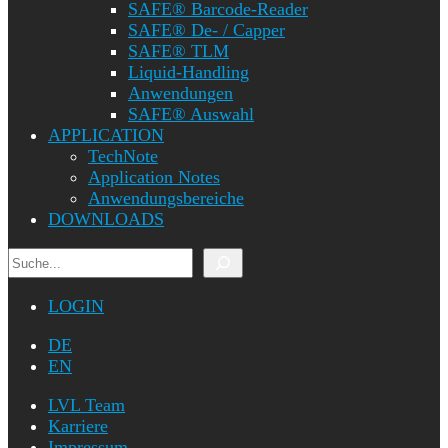
SAFE® Barcode-Reader
SAFE® De- / Capper
SAFE® TLM
Liquid-Handling
Anwendungen
SAFE® Auswahl
APPLICATION
TechNote
Application Notes
Anwendungsbereiche
DOWNLOADS
Suchen
LOGIN
DE
EN
LVL Team
Karriere
Impressum