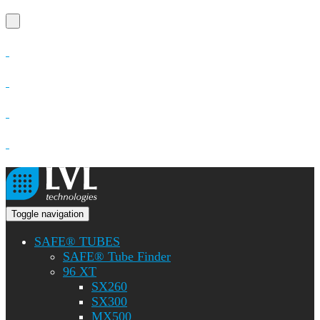
Toggle navigation
SAFE® TUBES
SAFE® Tube Finder
96 XT
SX260
SX300
MX500