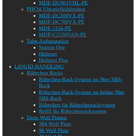
MDF-DU901VHL-PE
PHCbi Ultratiefkühltruhen
MDF-DC500VX-PE
MDF-DC700VX-PE
MDF-1156-PE
MDF-C2156VAN-PE
Tube Auftaustation
Station One
Heliport
Heliport Plus
LIQUID HANDLING
Röhrchen Racks
Röhrchen-Rack-System im 96er SBS-
Rack
Röhrchen-Rack-System im hohen 96er
SBS-Rack
Röhrchen für Röhrchenracksystem
Refill für Röhrchenracksystem
Deep Well Platten
384 Well Plate
96 Well Plate