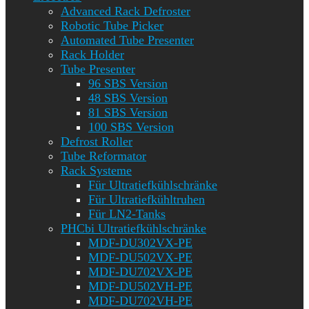
Advanced Rack Defroster
Robotic Tube Picker
Automated Tube Presenter
Rack Holder
Tube Presenter
96 SBS Version
48 SBS Version
81 SBS Version
100 SBS Version
Defrost Roller
Tube Reformator
Rack Systeme
Für Ultratiefkühlschränke
Für Ultratiefkühltruhen
Für LN2-Tanks
PHCbi Ultratiefkühlschränke
MDF-DU302VX-PE
MDF-DU502VX-PE
MDF-DU702VX-PE
MDF-DU502VH-PE
MDF-DU702VH-PE