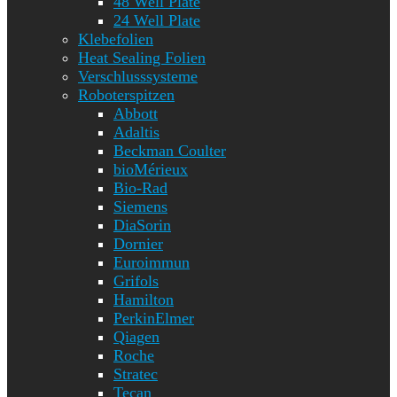
48 Well Plate
24 Well Plate
Klebefolien
Heat Sealing Folien
Verschlusssysteme
Roboterspitzen
Abbott
Adaltis
Beckman Coulter
bioMérieux
Bio-Rad
Siemens
DiaSorin
Dornier
Euroimmun
Grifols
Hamilton
PerkinElmer
Qiagen
Roche
Stratec
Tecan