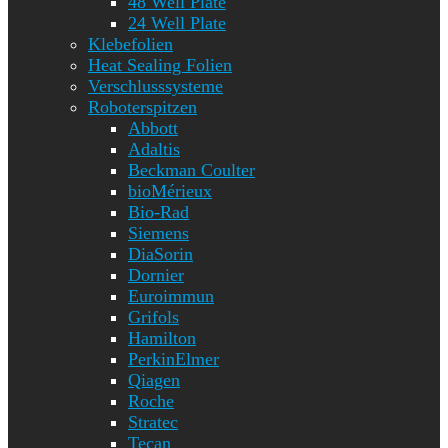
48 Well Plate
24 Well Plate
Klebefolien
Heat Sealing Folien
Verschlusssysteme
Roboterspitzen
Abbott
Adaltis
Beckman Coulter
bioMérieux
Bio-Rad
Siemens
DiaSorin
Dornier
Euroimmun
Grifols
Hamilton
PerkinElmer
Qiagen
Roche
Stratec
Tecan