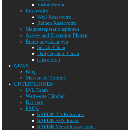
Virion\Serion
Reservoire
Well Reservoire
Reihen Reservoire
Magnetseperationsplatten
Assay- and Screening Platten
Reinigungslösungen
Set Up Clean
Daily System Clean
Carry Stop
NEWS
Blog
Messen & Termine
UNTERNEHMEN
LVL Team
Weltweite Händler
Karriere
FAQ’s
SAFE® 2D-Röhrchen
SAFE® SBS-Racks
SAFE® Verschlusssysteme