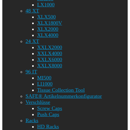
LX1000
48 XT
XLX500
XLX1800V
XLX2000
XLX4000
24 XT
XXLX2000
XXLX4000
XXLX6000
XXLX8000
96 IT
MI500
LI1000
Tissue Collection Tool
SAFE® Artikelnummerkonfigurator
Verschlüsse
Screw Caps
Push Caps
Racks
HD Racks