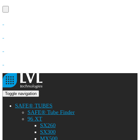
Toggle navigation
SAFE® TUBES
SAFE® Tube Finder
96 XT
SX260
SX300
MX500