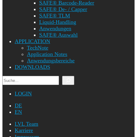
SAFE® Barcode-Reader
SAFE® De- / Capper
SAFE® TLM
Liquid-Handling
Anwendungen
SAFE® Auswahl
APPLICATION
TechNote
Application Notes
Anwendungsbereiche
DOWNLOADS
Suchen
LOGIN
DE
EN
LVL Team
Karriere
Impressum