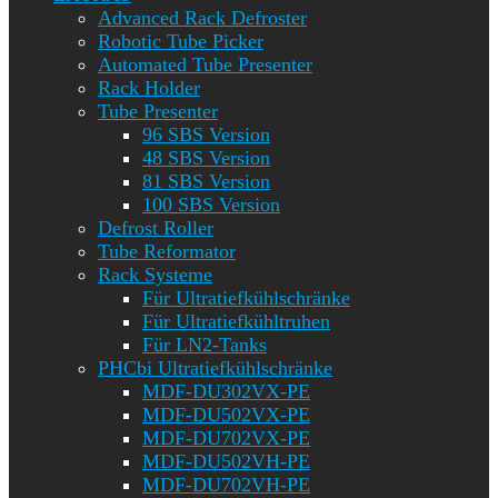
Advanced Rack Defroster
Robotic Tube Picker
Automated Tube Presenter
Rack Holder
Tube Presenter
96 SBS Version
48 SBS Version
81 SBS Version
100 SBS Version
Defrost Roller
Tube Reformator
Rack Systeme
Für Ultratiefkühlschränke
Für Ultratiefkühltruhen
Für LN2-Tanks
PHCbi Ultratiefkühlschränke
MDF-DU302VX-PE
MDF-DU502VX-PE
MDF-DU702VX-PE
MDF-DU502VH-PE
MDF-DU702VH-PE