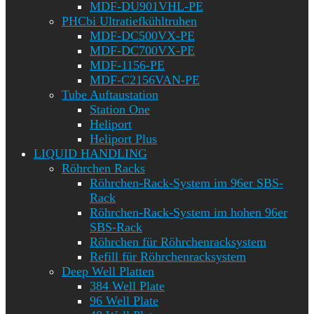
MDF-DU901VHL-PE
PHCbi Ultratiefkühltruhen
MDF-DC500VX-PE
MDF-DC700VX-PE
MDF-1156-PE
MDF-C2156VAN-PE
Tube Auftaustation
Station One
Heliport
Heliport Plus
LIQUID HANDLING
Röhrchen Racks
Röhrchen-Rack-System im 96er SBS-
Rack
Röhrchen-Rack-System im hohen 96er
SBS-Rack
Röhrchen für Röhrchenracksystem
Refill für Röhrchenracksystem
Deep Well Platten
384 Well Plate
96 Well Plate